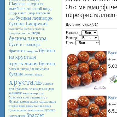
Шамбала
шнур для
Это метаморфиче
шамбалы
вощеный шнур
шнур
тигровый
перекристаллизо
купить шнур
бусины лэмпворк
глаз
бусины Lampwork
Доступно позиций
:
24
фурнитура
Гвоздик
гвоздик
кварц
Наличие:
бижутерный
пин
бусины пандора
Размер:
Цвет:
бусины
пандора
бусина
браслеты
шнурки
Буси
из хрусталя
Диамет
хрустальная бусина
5.03
нитка для шамбалы
рондель
бусина
золотой кварц
хрусталь
основа
для браслета
основа для пандора
жемчуг
коннектор для
браслета
крест
коннектор
Буси
Лунный камень
яшма
камень яшма
Диамет
бусина яшма
яшмы
бусины яшма
бусинки
6.51
бусинка яшма
купить яшма
браслет
натуральные