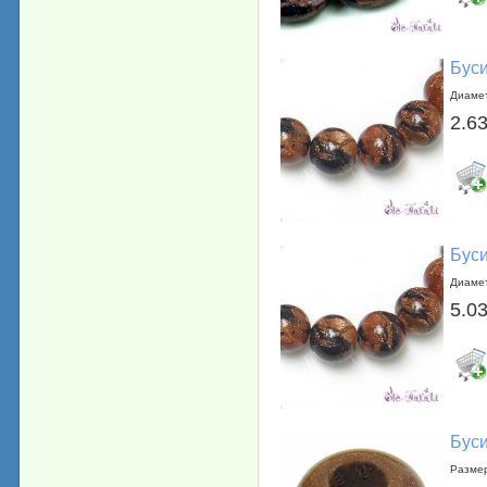
Буси
Диамет
2.63
Буси
Диамет
5.03
Буси
Размер