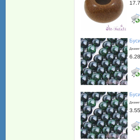
17.
Буси
Диамет
6.28
Буси
Диамет
3.55