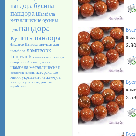
бусина
пандора
пандора
Шамбала
металлические бусины
пандора
Буси
Цепь
купить пандора
Диамет
шнурки для
2.80
фиксатор Пандора
лэмпворк
шамбала
lampwork
камень кварц
жемчуг
жемчужина
натуральный
шамбала металлическая
натуральные
сердолик камень
камни
украшения из жемчуга
Буси
жемчуг купить
подарочная
коробочка
Диамет
3.53
Буси