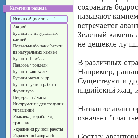
сохранить бодро
Категории раздела
называют камнем 
Новинки! (все товары)
встречается аван
Акция!
Зеленый камень 
Бусины из натуральных
камней
не дешевле лучш
Подвесы/кабошоны/серьги
из натуральных камней
Бусины Шамбала
В различных стр
Пандора / рондели
Например, раньше
Бусины Lampwork
Бусины метал. и др.
Существуют и дру
Бусины ручной работы
индийский жад, и
Фурнитура
Циферблат / часы
Инструменты для создания
Название авантюр
украшений
означает "счасть
Упаковка, коробочки,
хранение
Украшения ручной работы
Состав: авантюр
Украшения Lampwork