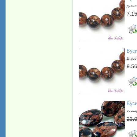
Диамет
7.15
Буси
Диамет
9.56
Буси
Размер
23.