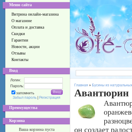
Меню сайта
Витрина онлайн-магазина
О магазине
Оплата и доставка
Скидки
Гарантии
Новости, акции
Отзывы
Контакты
Вход
Логин:
Главная
»
Бусины из натуральных
Пароль:
Авантюрин
запомнить
Забыл пароль
|
Регистрация
Авантюри
Преимущества
оранжево
разноцв
Корзина
он создает радос
Ваша корзина пуста