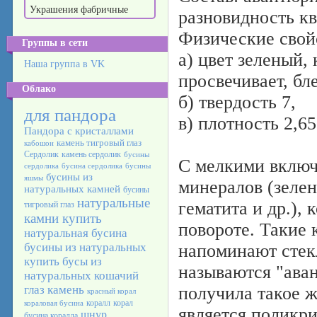
Украшения фабричные
разновидность кв
Физические свой
Группы в сети
а) цвет зеленый,
Наша группа в VK
просвечивает, бл
Облако
б) твердость 7,
для пандора
в) плотность 2,65
Пандора с кристаллами
камень тигровый глаз
кабошон
Сердолик
камень сердолик
бусины
С мелкими включ
сердолика
бусина сердолика
бусины
бусины из
яшмы
минералов (зеле
натуральных камней
бусины
натуральные
гематита и др.),
тигровый глаз
камни купить
повороте. Такие
натуральная бусина
бусины из натуральных
напоминают стек
купить бусы из
называются "ава
натуральных
кошачий
глаз камень
получила такое ж
красный корал
коралл
корал
кораловая бусина
является поликри
шнур
бусина коралла