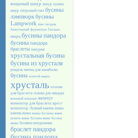
вощеный шнур
шнур
купить
бусины
тигровый глаз
шнур
лэмпворк
бусины
Lampwork
пин
гвоздик
бижутерный
фурнитура
Гвоздик
бусины пандора
кварц
бусины
пандора
браслеты
шнурки
хрустальная бусина
бусина из хрусталя
нитка для шамбалы
рондель
бусина
золотой кварц
хрусталь
основа
для браслета
основа для пандора
жемчуг
кожаный пандора
коннектор для браслета
крест
коннектор
Лунный камень
яшма
камень яшма
яшмы
бусинка яшма
купить яшма
бусины яшма
бусина
бусинки натуральные
яшма
браслет пандора
бусина пандора