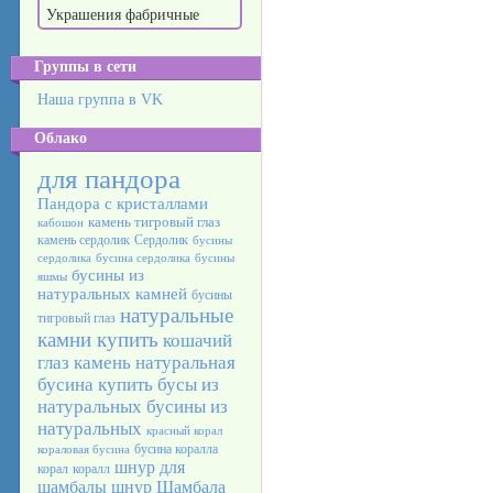
Украшения фабричные
Группы в сети
Наша группа в VK
Облако
для пандора
Пандора с кристаллами
камень тигровый глаз
кабошон
камень сердолик
Сердолик
бусины
сердолика
бусина сердолика
бусины
бусины из
яшмы
натуральных камней
бусины
натуральные
тигровый глаз
камни купить
кошачий
глаз камень
натуральная
бусина
купить бусы из
натуральных
бусины из
натуральных
красный корал
бусина коралла
кораловая бусина
шнур для
корал
коралл
шамбалы
шнур Шамбала