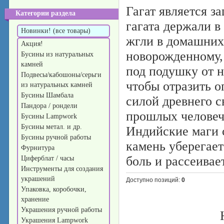
Гагат является 
Категории раздела
гагата держали в
Новинки! (все товары)
жгли в домашних
Акция!
новорожденному, 
Бусины из натуральных
камней
под подушку от н
Подвесы/кабошоны/серьги
чтобы отразить о
из натуральных камней
Бусины Шамбала
силой древнего с
Пандора / рондели
прошлых человеч
Бусины Lampwork
Бусины метал. и др.
Индийские маги с
Бусины ручной работы
камень уберегает
Фурнитура
боль и рассеивае
Циферблат / часы
Инструменты для создания
украшений
Доступно позиций
:
0
Упаковка, коробочки,
хранение
Украшения ручной работы
Украшения Lampwork