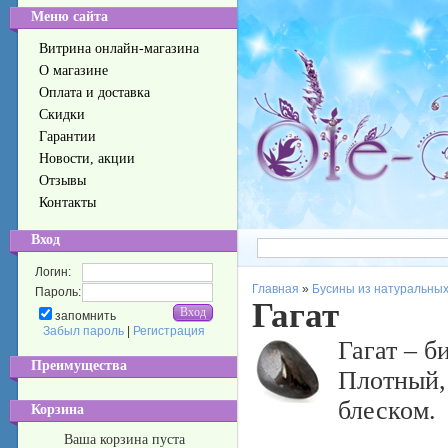
Меню сайта
Витрина онлайн-магазина
О магазине
Оплата и доставка
Скидки
Гарантии
Новости, акции
Отзывы
Контакты
Вход
Логин:
Главная
»
Бусины из натуральных
Пароль:
Гагат
запомнить
Забыл пароль
|
Регистрация
Гагат – б
Преимущества
Плотный,
блеском.
Корзина
Ваша корзина пуста