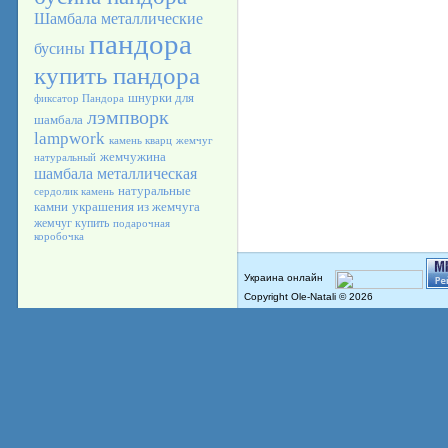
Шамбала
металлические
пандора
бусины
купить пандора
шнурки для
фиксатор Пандора
лэмпворк
шамбала
lampwork
камень кварц
жемчуг
жемчужина
натуральный
шамбала металлическая
натуральные
сердолик камень
камни
украшения из жемчуга
жемчуг купить
подарочная
коробочка
Copyright Ole-Natali © 2026