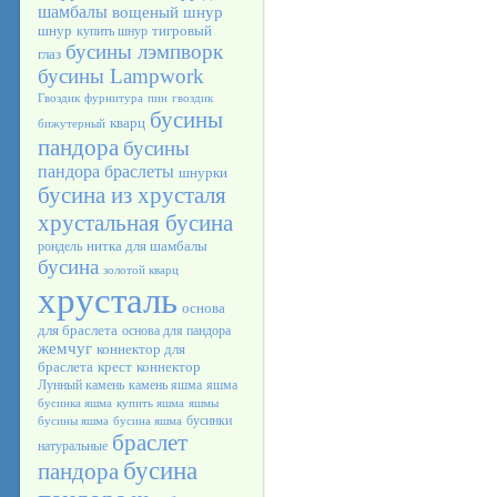
шамбалы
вощеный шнур
шнур
тигровый
купить шнур
бусины лэмпворк
глаз
бусины Lampwork
Гвоздик
фурнитура
пин
гвоздик
бусины
кварц
бижутерный
пандора
бусины
пандора браслеты
шнурки
бусина из хрусталя
хрустальная бусина
нитка для шамбалы
рондель
бусина
золотой кварц
хрусталь
основа
для браслета
основа для пандора
жемчуг
коннектор для
браслета
крест
коннектор
Лунный камень
камень яшма
яшма
бусинка яшма
купить яшма
яшмы
бусинки
бусины яшма
бусина яшма
браслет
натуральные
бусина
пандора