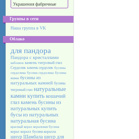
Украшения фабричные
Группы в сети
Наша группа в VK
Облако
для пандора
Пандора с кристаллами
камень тигровый глаз
кабошон
Сердолик
камень сердолик
бусины
сердолика
бусина сердолика
бусины
бусины из
яшмы
натуральных камней
бусины
натуральные
тигровый глаз
камни купить
кошачий
глаз камень
бусины из
натуральных
купить
бусы из натуральных
натуральная бусина
красный корал
кораловая бусина
корал
коралл
бусина коралла
шнур Шамбала
шнур для