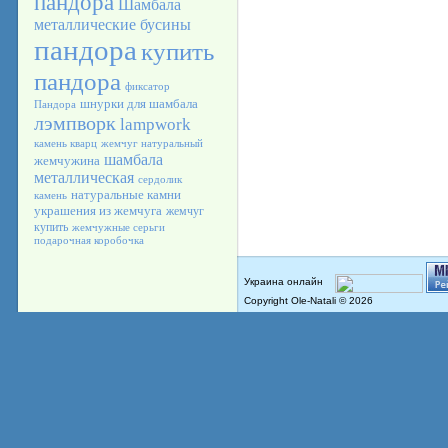
пандора
Шамбала
металлические бусины
пандора
купить
пандора
фиксатор
шнурки для шамбала
Пандора
лэмпворк
lampwork
камень кварц
жемчуг натуральный
шамбала
жемчужина
металлическая
сердолик
натуральные камни
камень
украшения из жемчуга
жемчуг
купить
жемчужные серьги
подарочная коробочка
Copyright Ole-Natali © 2026