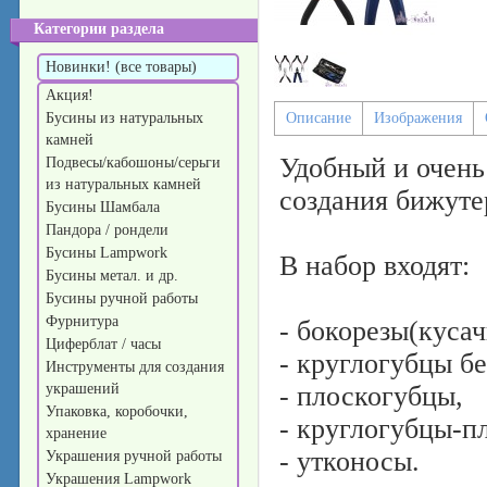
Категории раздела
Новинки! (все товары)
Акция!
Бусины из натуральных
Описание
Изображения
камней
Удобный и очень
Подвесы/кабошоны/серьги
из натуральных камней
создания бижуте
Бусины Шамбала
Пандора / рондели
Бусины Lampwork
В набор входят:
Бусины метал. и др.
Бусины ручной работы
Фурнитура
- бокорезы(куса
Циферблат / часы
- круглогубцы бе
Инструменты для создания
украшений
- плоскогубцы,
Упаковка, коробочки,
- круглогубцы-п
хранение
- утконосы.
Украшения ручной работы
Украшения Lampwork