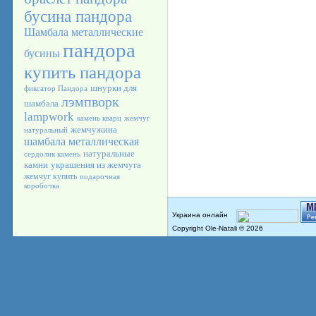
бусина пандора
Шамбала
металлические
пандора
бусины
купить пандора
шнурки для
фиксатор Пандора
лэмпворк
шамбала
lampwork
камень кварц
жемчуг
жемчужина
натуральный
шамбала металлическая
натуральные
сердолик камень
камни
украшения из жемчуга
жемчуг купить
подарочная
коробочка
Copyright Ole-Natali © 2026