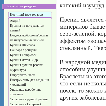
капский изумруд, 
Категории раздела
Новинки! (все товары)
Пренит является
Акция!
минералов бывает
Бусины из натуральных
камней
серо-зеленой, ко
Подвесы/кабошоны/серьги
эффектом «кошач
из натуральных камней
Бусины Шамбала
стеклянный. Твер
Пандора / рондели
Бусины Lampwork
Бусины метал. и др.
В народной медиц
Бусины ручной работы
способны улучши
Фурнитура
Браслеты из этог
Циферблат / часы
Инструменты для создания
что если несколь
украшений
почек, то можно 
Упаковка, коробочки,
хранение
других заболеван
Украшения ручной работы
Украшения Lampwork