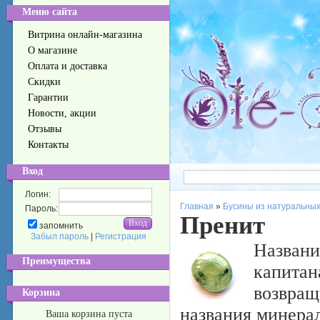
Меню сайта
Витрина онлайн-магазина
О магазине
Оплата и доставка
Скидки
Гарантии
Новости, акции
Отзывы
Контакты
Вход
Логин:
Главная
»
Бусины из натуральных
Пароль:
Пренит
запомнить
Забыл пароль
|
Регистрация
Названи
Преимущества
капитан
возвращ
Корзина
названия минерал
Ваша корзина пуста