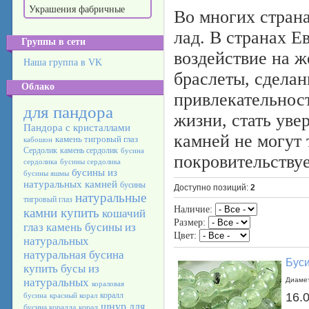
Украшения фабричные
Во многих страна
лад. В странах Е
Группы в сети
воздействие на 
Наша группа в VK
браслеты, сдела
Облако
привлекательност
для пандора
жизни, стать уве
Пандора с кристаллами
камней не могут 
камень тигровый глаз
кабошон
Сердолик
камень сердолик
бусина
покровительствуе
сердолика
бусины сердолика
бусины из
бусины яшмы
натуральных камней
бусины
Доступно позиций
:
2
натуральные
тигровый глаз
Наличие:
камни купить
кошачий
Размер:
глаз камень
бусины из
Цвет:
натуральных
натуральная бусина
Бус
купить бусы из
натуральных
Диамет
кораловая
коралл
16.
бусина
красный корал
шнур для
бусина коралла
корал