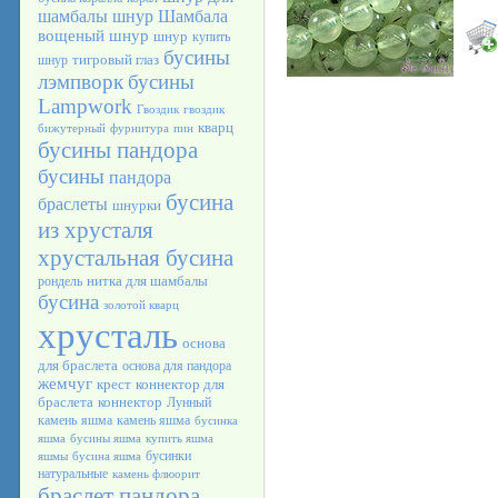
шамбалы
шнур Шамбала
вощеный шнур
шнур
купить
бусины
тигровый глаз
шнур
лэмпворк
бусины
Lampwork
Гвоздик
гвоздик
кварц
бижутерный
фурнитура
пин
бусины пандора
бусины
пандора
бусина
браслеты
шнурки
из хрусталя
хрустальная бусина
нитка для шамбалы
рондель
бусина
золотой кварц
хрусталь
основа
для браслета
основа для пандора
жемчуг
крест
коннектор для
браслета
коннектор
Лунный
камень
яшма
камень яшма
бусинка
яшма
бусины яшма
купить яшма
бусинки
яшмы
бусина яшма
натуральные
камень флюорит
браслет пандора