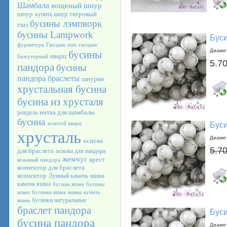
Шамбала
вощеный шнур
шнур
тигровый
купить шнур
бусины лэмпворк
глаз
бусины Lampwork
Буси
фурнитура
Гвоздик
пин
гвоздик
Диамет
бусины
кварц
бижутерный
5.70
пандора
бусины
пандора браслеты
шнурки
хрустальная бусина
бусина из хрусталя
нитка для шамбалы
рондель
бусина
золотой кварц
Буси
хрусталь
Диамет
основа
5.70
для браслета
основа для пандора
жемчуг
крест
кожаный пандора
коннектор для браслета
коннектор
Лунный камень
яшма
камень яшма
бусина яшма
бусины
яшма
бусинка яшма
яшмы
купить
бусинки натуральные
яшма
браслет пандора
Буси
бусина пандора
Диамет