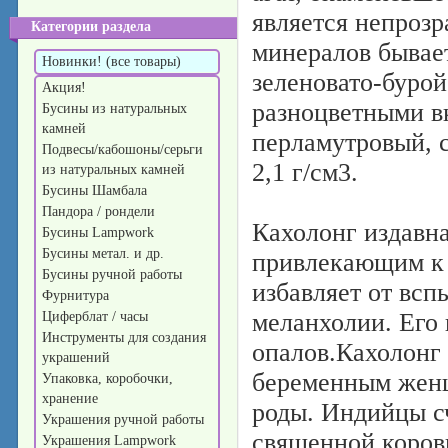
является непроз
Категории раздела
минералов бывает
Новинки! (все товары)
зеленовато-бурой
Акция!
разноцветными в
Бусины из натуральных
камней
перламутровый, с
Подвесы/кабошоны/серьги
2,1 г/см3.
из натуральных камней
Бусины Шамбала
Пандора / рондели
Кахолонг издавн
Бусины Lampwork
Бусины метал. и др.
привлекающим к 
Бусины ручной работы
избавляет от всп
Фурнитура
меланхолии. Его 
Циферблат / часы
Инструменты для создания
опалов.Кахолонг 
украшений
беременным женщ
Упаковка, коробочки,
хранение
роды. Индийцы сч
Украшения ручной работы
священной коров
Украшения Lampwork