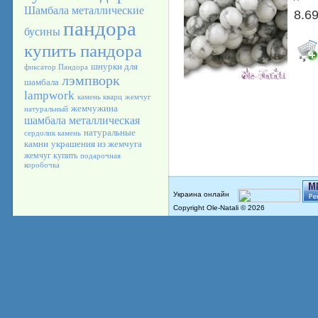
Шамбала
металлические
8.69
пандора
бусины
купить пандора
шнурки для
фиксатор Пандора
лэмпворк
шамбала
lampwork
камень кварц
жемчуг
жемчужина
натуральный
шамбала металлическая
натуральные
сердолик камень
камни
украшения из жемчуга
жемчуг купить
подарочная
коробочка
Copyright Ole-Natali © 2026