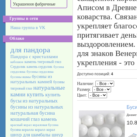
Украшения фабричные
Аписом в Древне
коварства. Связа
Группы в сети
укрепляет благос
Наша группа в VK
притягивает день
Облако
выздоровлением. 
для пандора
для знаков Венер
Пандора с кристаллами
укрепления - это
камень тигровый глаз
кабошон
Сердолик
камень сердолик
бусина
сердолика
бусины сердолика
Доступно позиций
:
4
бусины из
бусины яшмы
натуральных камней
бусины
Наличие:
натуральные
тигровый глаз
Размер:
камни купить
купить
Цвет:
бусы из натуральных
бусины из натуральных
Буси
натуральная бусина
Диамет
кошачий глаз камень
10.
красный корал
кораловая бусина
бусина коралла
коралл
корал
шнур для шамбалы
шнур