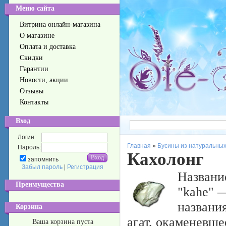
Меню сайта
Витрина онлайн-магазина
О магазине
Оплата и доставка
Скидки
Гарантии
Новости, акции
Отзывы
Контакты
Вход
Логин:
Главная
»
Бусины из натуральных
Пароль:
Кахолонг
запомнить
Забыл пароль
|
Регистрация
Названи
Преимущества
"kahe" 
названи
Корзина
агат, окаменевш
Ваша корзина пуста