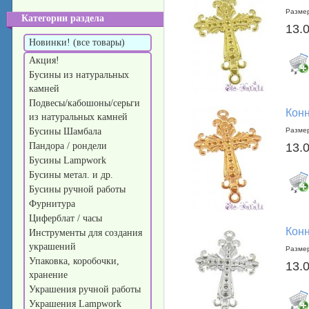
Размер
Категории раздела
13.
Новинки! (все товары)
Акция!
Бусины из натуральных
камней
Подвесы/кабошоны/серьги
Конн
из натуральных камней
Бусины Шамбала
Размер
Пандора / рондели
13.
Бусины Lampwork
Бусины метал. и др.
Бусины ручной работы
Фурнитура
Циферблат / часы
Конн
Инструменты для создания
украшений
Размер
Упаковка, коробочки,
13.
хранение
Украшения ручной работы
Украшения Lampwork