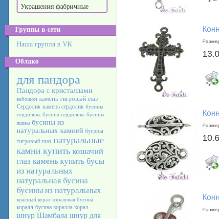
Украшения фабричные
Конн
Группы в сети
Размер
Наша группа в VK
13.
Облако
для пандора
Пандора с кристаллами
камень тигровый глаз
кабошон
Сердолик
камень сердолик
бусины
Конн
сердолика
бусина сердолика
бусины
бусины из
яшмы
Размер
натуральных камней
бусины
10.
натуральные
тигровый глаз
камни купить
кошачий
глаз камень
купить бусы
из натуральных
натуральная бусина
бусины из натуральных
Конн
красный корал
кораловая бусина
коралл
бусина коралла
корал
Размер
шнур Шамбала
шнур для