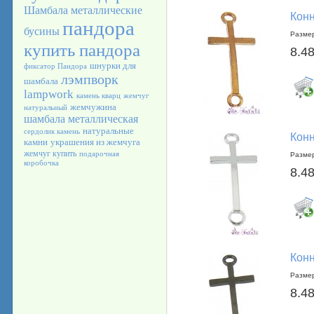
Шамбала
металлические
Конн
пандора
бусины
Размер
купить пандора
8.48
шнурки для
фиксатор Пандора
лэмпворк
шамбала
lampwork
камень кварц
жемчуг
жемчужина
натуральный
шамбала металлическая
натуральные
сердолик камень
Конн
камни
украшения из жемчуга
жемчуг купить
подарочная
Размер
коробочка
8.48
Конн
Размер
8.48