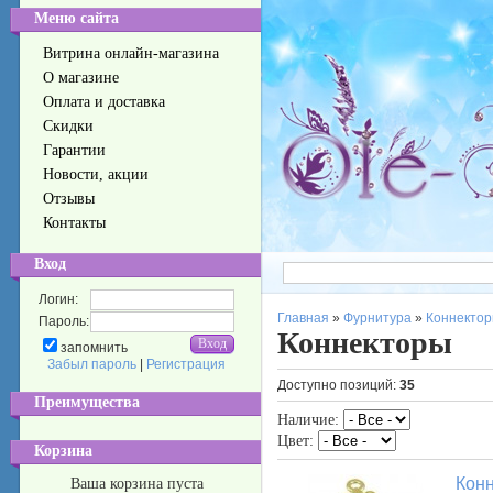
Меню сайта
Витрина онлайн-магазина
О магазине
Оплата и доставка
Скидки
Гарантии
Новости, акции
Отзывы
Контакты
Вход
Логин:
Главная
»
Фурнитура
»
Коннекто
Пароль:
Коннекторы
запомнить
Забыл пароль
|
Регистрация
Доступно позиций
:
35
Преимущества
Наличие:
Цвет:
Корзина
Конн
Ваша корзина пуста