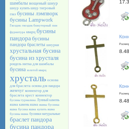
17.
шамбалы
вощеный шнур
шнур
тигровый
купить шнур
бусины лэмпворк
глаз
бусины Lampwork
Гвоздик
гвоздик бижутерный
пин
бусины
кварц
фурнитура
Конн
пандора
бусины
пандора браслеты
Размер
шнурки
хрустальная бусина
8.48
бусина из хрусталя
нитка для шамбалы
рондель
бусина
золотой кварц
хрусталь
основа
для браслета
основа для пандора
Конн
жемчуг
коннектор для
Размер
браслета
крест
коннектор
Лунный камень
8.48
бусины турмалина
яшма
камень яшма
яшмы
бусинка
яшма
бусина яшма
купить яшма
бусинки натуральные
бусины яшма
браслет пандора
бусина пандора