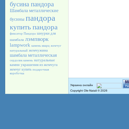
бусина пандора
Шамбала
металлические
пандора
бусины
купить пандора
шнурки для
фиксатор Пандора
лэмпворк
шамбала
lampwork
камень кварц
жемчуг
жемчужина
натуральный
шамбала металлическая
натуральные
сердолик камень
камни
украшения из жемчуга
жемчуг купить
подарочная
коробочка
Copyright Ole-Natali © 2026