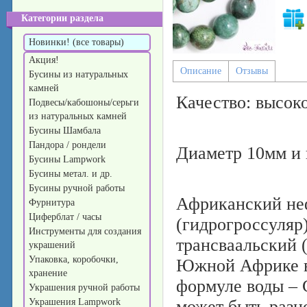
Категории раздела
Новинки! (все товары)
Акция!
Описание
Отзывы
Бусины из натуральных
камней
Качество: высоко
Подвесы/кабошоны/серьги
из натуральных камней
Бусины Шамбала
Пандора / рондели
Диаметр 10мм и 
Бусины Lampwork
Бусины метал. и др.
Бусины ручной работы
Африканский неф
Фурнитура
Циферблат / часы
(гидрогроссуляр)
Инструменты для создания
трансваальский 
украшений
Упаковка, коробочки,
Южной Африке в 
хранение
формуле воды – 
Украшения ручной работы
Украшения Lampwork
может быть разн