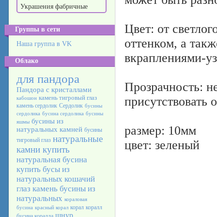
Украшения фабричные
Цвет: от светлог
Группы в сети
оттенком, а так
Наша группа в VK
вкраплениями-уз
Облако
для пандора
Прозрачность: н
Пандора с кристаллами
камень тигровый глаз
присутствовать 
кабошон
камень сердолик
Сердолик
бусины
сердолика
бусина сердолика
бусины
бусины из
яшмы
размер: 10мм
натуральных камней
бусины
натуральные
тигровый глаз
цвет: зеленый
камни купить
натуральная бусина
купить бусы из
натуральных
кошачий
глаз камень
бусины из
натуральных
кораловая
корал
коралл
бусина
красный корал
шнур
бусина коралла