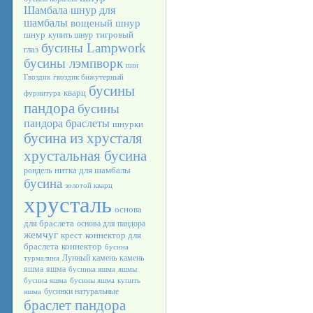
Шамбала
шнур для
шамбалы
вощеный шнур
шнур
тигровый
купить шнур
бусины Lampwork
глаз
бусины лэмпворк
пин
Гвоздик
гвоздик бижутерный
бусины
кварц
фурнитура
пандора
бусины
пандора браслеты
шнурки
бусина из хрусталя
хрустальная бусина
нитка для шамбалы
рондель
бусина
золотой кварц
хрусталь
основа
для браслета
основа для пандора
жемчуг
крест
коннектор для
браслета
коннектор
бусина
Лунный камень
камень
турмалина
яшма
яшма
бусинка яшма
яшмы
бусина яшма
бусины яшма
купить
бусинки натуральные
яшма
браслет пандора