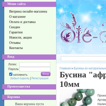
Меню сайта
Витрина онлайн-магазина
О магазине
Оплата и доставка
Скидки
Гарантии
Новости, акции
Отзывы
Контакты
Вход
Логин:
Главная
»
Бусины из натуральных
Пароль:
Бусина "афр
запомнить
Забыл пароль
|
Регистрация
10мм
Преимущества
Произ
Корзина
Артик
Ваша корзина пуста
Налич