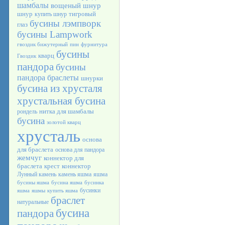
шамбалы
вощеный шнур
шнур
тигровый
купить шнур
бусины лэмпворк
глаз
бусины Lampwork
гвоздик бижутерный
пин
фурнитура
бусины
кварц
Гвоздик
пандора
бусины
пандора браслеты
шнурки
бусина из хрусталя
хрустальная бусина
нитка для шамбалы
рондель
бусина
золотой кварц
хрусталь
основа
для браслета
основа для пандора
жемчуг
коннектор для
браслета
крест
коннектор
Лунный камень
камень яшма
яшма
бусины яшма
бусина яшма
бусинка
бусинки
яшма
яшмы
купить яшма
браслет
натуральные
бусина
пандора