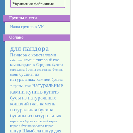
Украшения фабричные
Группы в сети
Наша группа в VK
Облако
для пандора
Пандора с кристаллами
камень тигровый глаз
кабошон
камень сердолик
Сердолик
бусины
сердолика
бусина сердолика
бусины
бусины из
яшмы
натуральных камней
бусины
натуральные
тигровый глаз
камни купить
купить
бусы из натуральных
кошачий глаз камень
натуральная бусина
бусины из натуральных
кораловая бусина
красный корал
коралл
бусина коралла
корал
шнур Шамбала
шнур для