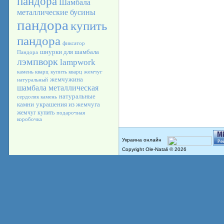
пандора
Шамбала
металлические бусины
пандора
купить
пандора
фиксатор
шнурки для шамбала
Пандора
лэмпворк
lampwork
камень кварц
купить кварц
жемчуг
жемчужина
натуральный
шамбала металлическая
натуральные
сердолик камень
камни
украшения из жемчуга
жемчуг купить
подарочная
коробочка
Copyright Ole-Natali © 2026