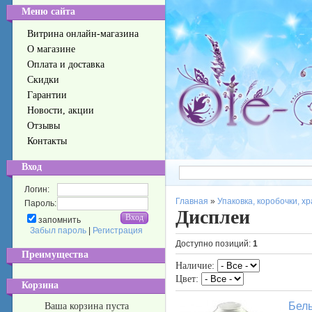
Меню сайта
Витрина онлайн-магазина
О магазине
Оплата и доставка
Скидки
Гарантии
Новости, акции
Отзывы
Контакты
Вход
Логин:
Главная
»
Упаковка, коробочки, х
Пароль:
Дисплеи
запомнить
Забыл пароль
|
Регистрация
Доступно позиций
:
1
Преимущества
Наличие:
Цвет:
Корзина
Бел
Ваша корзина пуста