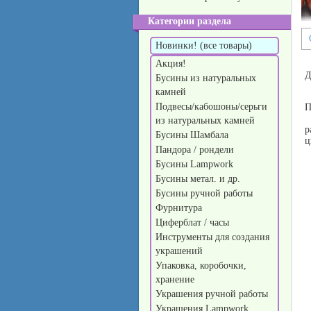
Категории раздела
Новинки! (все товары)
Акция!
Д
Бусины из натуральных
камней
Подвесы/кабошоны/серьги
П
из натуральных камней
р
Бусины Шамбала
ц
Пандора / рондели
Бусины Lampwork
Бусины метал. и др.
Бусины ручной работы
Фурнитура
Циферблат / часы
Инструменты для создания
украшений
Упаковка, коробочки,
хранение
Украшения ручной работы
Украшения Lampwork