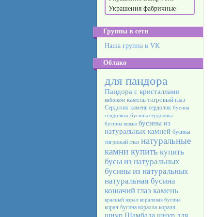
Украшения фабричные
Группы в сети
Наша группа в VK
Облако
для пандора
Пандора с кристаллами
камень тигровый глаз
кабошон
Сердолик
камень сердолик
бусина
сердолика
бусины сердолика
бусины из
бусины яшмы
натуральных камней
бусины
натуральные
тигровый глаз
камни купить
купить
бусы из натуральных
бусины из натуральных
натуральная бусина
кошачий глаз камень
красный корал
кораловая бусина
корал
бусина коралла
коралл
шнур Шамбала
шнур для