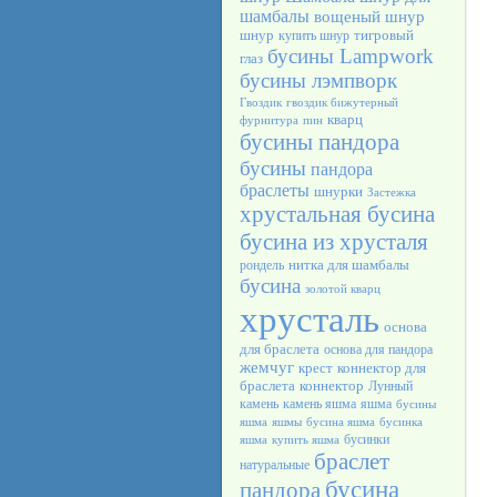
шамбалы
вощеный шнур
шнур
тигровый
купить шнур
бусины Lampwork
глаз
бусины лэмпворк
Гвоздик
гвоздик бижутерный
кварц
фурнитура
пин
бусины пандора
бусины
пандора
браслеты
шнурки
Застежка
хрустальная бусина
бусина из хрусталя
нитка для шамбалы
рондель
бусина
золотой кварц
хрусталь
основа
для браслета
основа для пандора
жемчуг
крест
коннектор для
браслета
коннектор
Лунный
камень
камень яшма
яшма
бусины
яшма
яшмы
бусина яшма
бусинка
бусинки
яшма
купить яшма
браслет
натуральные
бусина
пандора