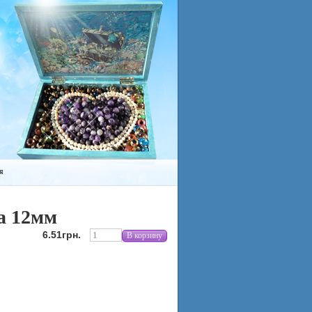
я
а 12мм
6.51грн.