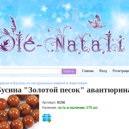
Главная
Вход
Регистраци
авная
»
Бусины из натуральных камней
»
Авантюрин
Бусина "Золотой песок" авантюрин
Артикул
:
9156
Наличие
:
есть в наличии:
175
шт.