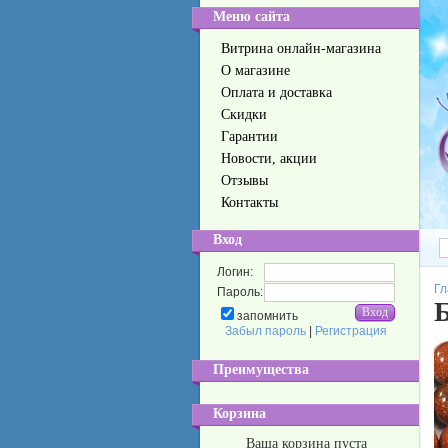
Меню сайта
Витрина онлайн-магазина
О магазине
Оплата и доставка
Скидки
Гарантии
Новости, акции
Отзывы
Контакты
Вход
Логин:
Гл
Пароль:
запомнить
Забыл пароль
|
Регистрация
Преимущества
Корзина
Ваша корзина пуста