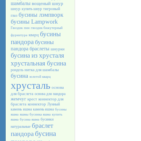
шамбалы
вощеный шнур
шнур
тигровый
купить шнур
бусины лэмпворк
глаз
бусины Lampwork
Гвоздик
пин
гвоздик бижутерный
бусины
кварц
фурнитура
пандора
бусины
пандора браслеты
шнурки
бусина из хрусталя
хрустальная бусина
нитка для шамбалы
рондель
бусина
золотой кварц
хрусталь
основа
для браслета
основа для пандора
жемчуг
крест
коннектор для
браслета
коннектор
Лунный
камень
яшма
камень яшма
бусины
яшма
яшмы
бусинка яшма
купить
бусинки
яшма
бусина яшма
браслет
натуральные
бусина
пандора