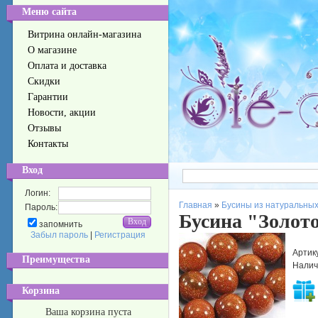
Меню сайта
Витрина онлайн-магазина
О магазине
Оплата и доставка
Скидки
Гарантии
Новости, акции
Отзывы
Контакты
Вход
Логин:
Главная
»
Бусины из натуральных
Пароль:
Бусина "Золот
запомнить
Забыл пароль
|
Регистрация
Артик
Преимущества
Налич
Корзина
Ваша корзина пуста