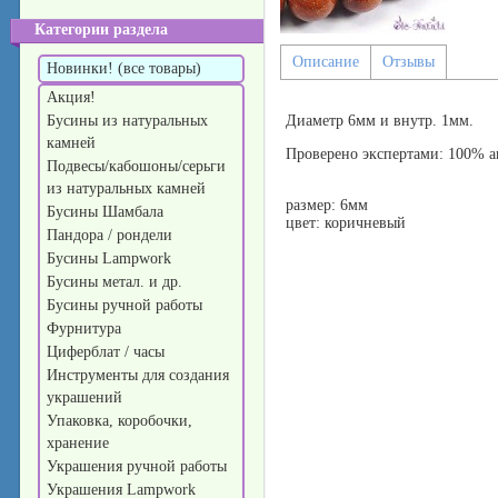
Категории раздела
Описание
Отзывы
Новинки! (все товары)
Акция!
Бусины из натуральных
Диаметр 6мм и внутр. 1мм.
камней
Проверено экспертами: 100% а
Подвесы/кабошоны/серьги
из натуральных камней
размер: 6мм
Бусины Шамбала
цвет: коричневый
Пандора / рондели
Бусины Lampwork
Бусины метал. и др.
Бусины ручной работы
Фурнитура
Циферблат / часы
Инструменты для создания
украшений
Упаковка, коробочки,
хранение
Украшения ручной работы
Украшения Lampwork