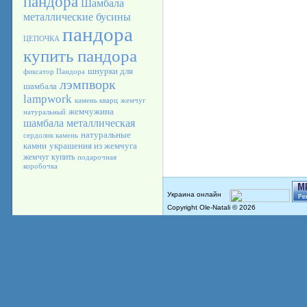
пандора
Шамбала
металлические бусины
пандора
ЦЕПОЧКА
купить пандора
шнурки для
фиксатор Пандора
лэмпворк
шамбала
lampwork
камень кварц
жемчуг
жемчужина
натуральный
шамбала металлическая
натуральные
сердолик камень
камни
украшения из жемчуга
жемчуг купить
подарочная
коробочка
Copyright Ole-Natali © 2026