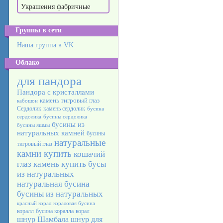
Украшения фабричные
Группы в сети
Наша группа в VK
Облако
для пандора
Пандора с кристаллами
камень тигровый глаз
кабошон
Сердолик
камень сердолик
бусина
сердолика
бусины сердолика
бусины из
бусины яшмы
натуральных камней
бусины
натуральные
тигровый глаз
камни купить
кошачий
глаз камень
купить бусы
из натуральных
натуральная бусина
бусины из натуральных
красный корал
кораловая бусина
коралл
бусина коралла
корал
шнур Шамбала
шнур для