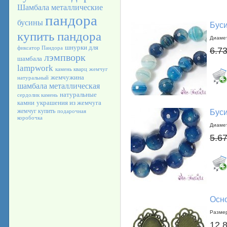
Шамбала
металлические
пандора
бусины
Буси
купить пандора
Диамет
шнурки для
фиксатор Пандора
6.73
лэмпворк
шамбала
lampwork
камень кварц
жемчуг
жемчужина
натуральный
шамбала металлическая
натуральные
сердолик камень
камни
украшения из жемчуга
жемчуг купить
Буси
подарочная
коробочка
Диамет
5.67
Осно
Размер
12.