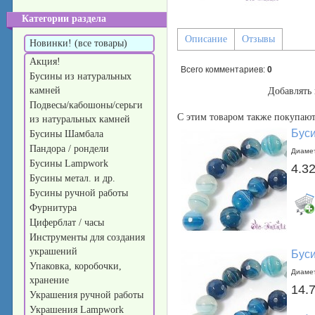
Категории раздела
Описание
Отзывы
Новинки! (все товары)
Акция!
Всего комментариев
:
0
Бусины из натуральных
камней
Добавлять 
Подвесы/кабошоны/серьги
С этим товаром также покупают
из натуральных камней
Буси
Бусины Шамбала
Пандора / рондели
Диамет
Бусины Lampwork
4.32
Бусины метал. и др.
Бусины ручной работы
Фурнитура
Циферблат / часы
Инструменты для создания
украшений
Буси
Упаковка, коробочки,
Диамет
хранение
14.
Украшения ручной работы
Украшения Lampwork