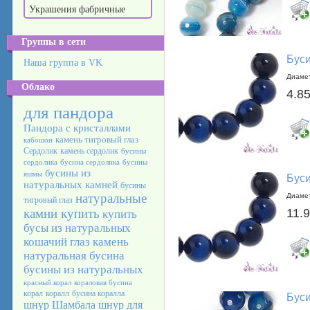
Украшения фабричные
Группы в сети
Буси
Наша группа в VK
Диамет
Облако
4.85
для пандора
Пандора с кристаллами
камень тигровый глаз
кабошон
Сердолик
камень сердолик
бусины
сердолика
бусина сердолика
бусины
бусины из
яшмы
Буси
натуральных камней
бусины
натуральные
Диамет
тигровый глаз
камни купить
11.9
купить
бусы из натуральных
кошачий глаз камень
натуральная бусина
бусины из натуральных
красный корал
кораловая бусина
корал
коралл
бусина коралла
Буси
шнур Шамбала
шнур для