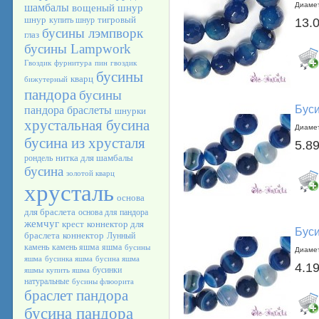
Диамет
шамбалы
вощеный шнур
шнур
тигровый
купить шнур
13.
бусины лэмпворк
глаз
бусины Lampwork
Гвоздик
фурнитура
пин
гвоздик
бусины
кварц
бижутерный
пандора
бусины
Буси
пандора браслеты
шнурки
хрустальная бусина
Диамет
бусина из хрусталя
5.89
нитка для шамбалы
рондель
бусина
золотой кварц
хрусталь
основа
для браслета
основа для пандора
жемчуг
крест
коннектор для
Буси
браслета
коннектор
Лунный
камень
камень яшма
яшма
бусины
Диамет
яшма
бусинка яшма
бусина яшма
4.19
бусинки
яшмы
купить яшма
натуральные
бусины флюорита
браслет пандора
бусина пандора