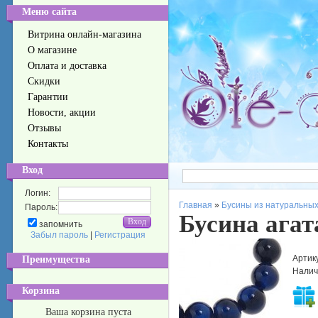
Меню сайта
Витрина онлайн-магазина
О магазине
Оплата и доставка
Скидки
Гарантии
Новости, акции
Отзывы
Контакты
Вход
Логин:
Главная
»
Бусины из натуральных
Пароль:
Бусина агат
запомнить
Забыл пароль
|
Регистрация
Артик
Преимущества
Налич
Корзина
Ваша корзина пуста