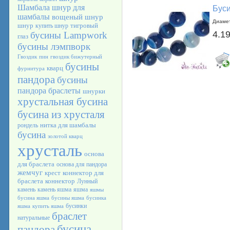
Шамбала
шнур для
Буси
шамбалы
вощеный шнур
Диамет
шнур
тигровый
купить шнур
4.19
бусины Lampwork
глаз
бусины лэмпворк
Гвоздик
пин
гвоздик бижутерный
бусины
кварц
фурнитура
пандора
бусины
пандора браслеты
шнурки
хрустальная бусина
бусина из хрусталя
нитка для шамбалы
рондель
бусина
золотой кварц
хрусталь
основа
для браслета
основа для пандора
жемчуг
крест
коннектор для
браслета
коннектор
Лунный
камень
камень яшма
яшма
яшмы
бусина яшма
бусины яшма
бусинка
бусинки
яшма
купить яшма
браслет
натуральные
бусина
пандора