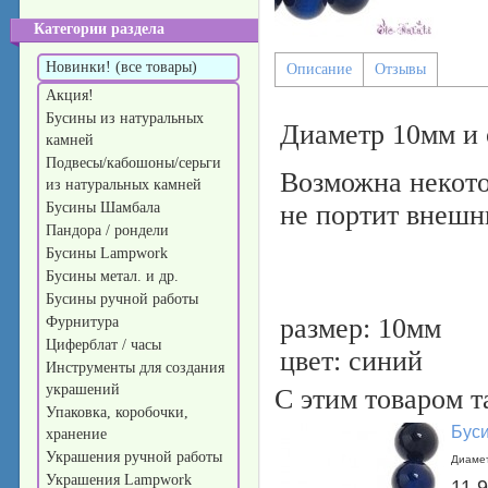
Категории раздела
Новинки! (все товары)
Описание
Отзывы
Акция!
Бусины из натуральных
Диаметр 10мм и 
камней
Подвесы/кабошоны/серьги
Возможна некото
из натуральных камней
Бусины Шамбала
не портит внешн
Пандора / рондели
Бусины Lampwork
Бусины метал. и др.
Бусины ручной работы
размер: 10мм
Фурнитура
Циферблат / часы
цвет: синий
Инструменты для создания
украшений
С этим товаром 
Упаковка, коробочки,
Буси
хранение
Украшения ручной работы
Диамет
Украшения Lampwork
11.9