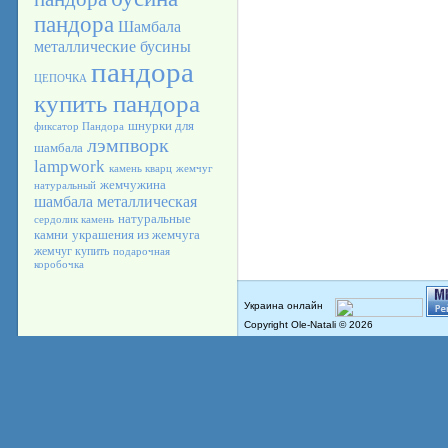
пандора
Шамбала
металлические бусины
пандора
ЦЕПОЧКА
купить пандора
шнурки для
фиксатор Пандора
лэмпворк
шамбала
lampwork
камень кварц
жемчуг
жемчужина
натуральный
шамбала металлическая
натуральные
сердолик камень
камни
украшения из жемчуга
жемчуг купить
подарочная
коробочка
Copyright Ole-Natali © 2026