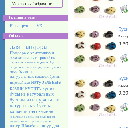
Украшения фабричные
Группы в сети
Наша группа в VK
Буси
Облако
Размер
9.30
для пандора
Пандора с кристаллами
камень тигровый глаз
кабошон
Сердолик
камень сердолик
бусины
сердолика
бусина сердолика
бусины
бусины из
яшмы
натуральных камней
бусины
Буси
натуральные
тигровый глаз
Размер
камни купить
купить
9.30
бусы из натуральных
бусины из натуральных
натуральная бусина
кошачий глаз камень
кораловая бусина
красный корал
коралл
корал
бусина коралла
шнур Шамбала
шнур для
Буси