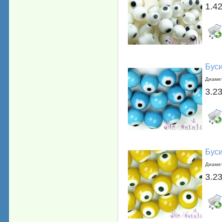
1.42
Буси
Диамет
3.23
Буси
Диамет
3.23