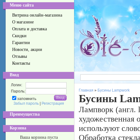
Меню сайта
Витрина онлайн-магазина
О магазине
Оплата и доставка
Скидки
Гарантии
Новости, акции
Отзывы
Контакты
Вход
Логин:
Главная
»
Бусины Lampwork
Пароль:
Бусины La
запомнить
Забыл пароль
|
Регистрация
Лампворк (англ. 
Преимущества
художественная о
используют слово
Корзина
Обработка стекла
Ваша корзина пуста