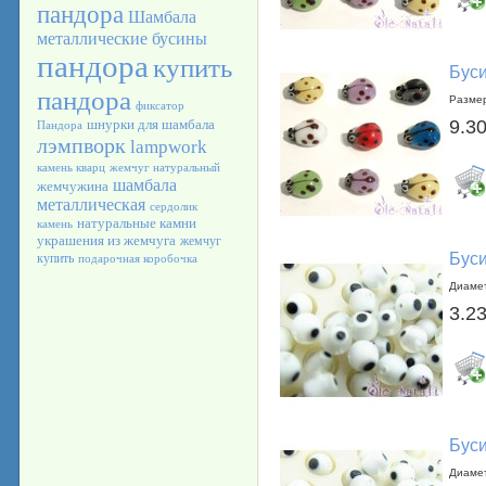
пандора
Шамбала
металлические бусины
пандора
купить
Буси
пандора
Размер
фиксатор
шнурки для шамбала
9.30
Пандора
лэмпворк
lampwork
камень кварц
жемчуг натуральный
шамбала
жемчужина
металлическая
сердолик
натуральные камни
камень
украшения из жемчуга
жемчуг
Буси
купить
подарочная коробочка
Диамет
3.23
Буси
Диамет