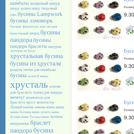
шамбалы
вощеный шнур
Размер
шнур
тигровый
купить шнур
бусины Lampwork
9.30
глаз
бусины лэмпворк
Гвоздик
фурнитура
пин
гвоздик
бусины
кварц
бижутерный
пандора
бусины
пандора браслеты
шнурки
Буси
застежка на бусы
хрустальная бусина
Размер
бусина из хрусталя
9.30
нитка для шамбалы
рондель
бусина
золотой кварц
хрусталь
основа
для браслета
основа для пандора
жемчуг
коннектор для
браслета
крест
коннектор
Буси
Лунный камень
камень яшма
яшма
Размер
яшмы
бусинка яшма
купить яшма
бусинки
9.30
бусина яшма
бусины яшма
браслет
натуральные
бусина
пандора