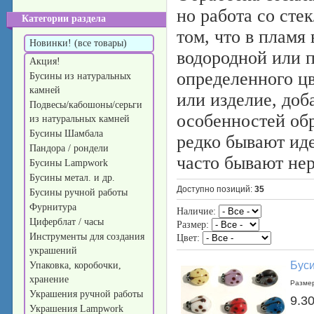
но работа со сте
Категории раздела
том, что в пламя
Новинки! (все товары)
водородной или п
Акция!
определенного цв
Бусины из натуральных
камней
или изделие, доб
Подвесы/кабошоны/серьги
особенностей об
из натуральных камней
Бусины Шамбала
редко бывают иде
Пандора / рондели
часто бывают не
Бусины Lampwork
Бусины метал. и др.
Доступно позиций
:
35
Бусины ручной работы
Фурнитура
Наличие:
Циферблат / часы
Размер:
Инструменты для создания
Цвет:
украшений
Буси
Упаковка, коробочки,
хранение
Размер
Украшения ручной работы
9.30
Украшения Lampwork