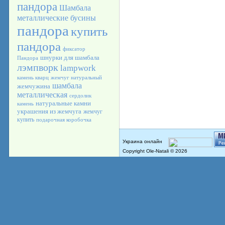
пандора
Шамбала
металлические бусины
пандора
купить
пандора
фиксатор
шнурки для шамбала
Пандора
лэмпворк
lampwork
камень кварц
жемчуг натуральный
шамбала
жемчужина
металлическая
сердолик
натуральные камни
камень
украшения из жемчуга
жемчуг
купить
подарочная коробочка
Copyright Ole-Natali © 2026