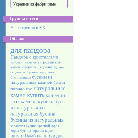
Украшения фабричные
Группы в сети
Наша группа в VK
Облако
для пандора
Пандора с кристаллами
камень тигровый глаз
кабошон
камень сердолик
Сердолик
бусина
сердолика
бусины сердолика
бусины из
бусины яшмы
натуральных камней
бусины
натуральные
тигровый глаз
камни купить
кошачий
глаз камень
купить бусы
из натуральных
натуральная бусина
бусины из натуральных
кораловая бусина
красный корал
корал
бусина коралла
коралл
шнур Шамбала
шнур для