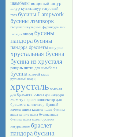
шамбалы
вощеный шнур
шнур
тигровый
купить шнур
бусины Lampwork
глаз
бусины лэмпворк
гвоздик бижутерный
фурнитура
пин
бусины
кварц
Гвоздик
пандора
бусины
пандора браслеты
шнурки
хрустальная бусина
бусина из хрусталя
нитка для шамбалы
рондель
бусина
золотой кварц
рутиловый кварц
хрусталь
основа
для браслета
основа для пандора
жемчуг
крест
коннектор для
браслета
коннектор
Лунный
камень
яшма
камень яшма
бусины
яшма
купить яшма
бусина яшма
бусинки
бусинка яшма
яшмы
браслет
натуральные
бусина
пандора