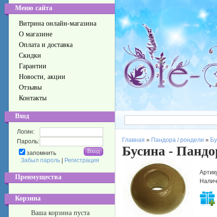
Меню сайта
Витрина онлайн-магазина
О магазине
Оплата и доставка
Скидки
Гарантии
Новости, акции
Отзывы
Контакты
Вход
Логин:
Главная
»
Пандора / рондели
»
Бу
Пароль:
Бусина - Пандо
запомнить
Забыл пароль
|
Регистрация
Артик
Преимущества
Налич
Корзина
Ваша корзина пуста