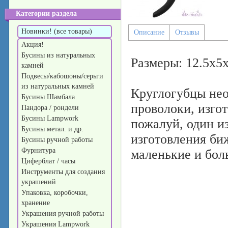
Категории раздела
Новинки! (все товары)
Описание
Отзывы
Акция!
Бусины из натуральных
Размеры: 12.5x5x
камней
Подвесы/кабошоны/серьги
из натуральных камней
Круглогубцы нео
Бусины Шамбала
проволоки, изгот
Пандора / рондели
Бусины Lampwork
пожалуй, один и
Бусины метал. и др.
изготовления би
Бусины ручной работы
Фурнитура
маленькие и бол
Циферблат / часы
Инструменты для создания
украшений
Упаковка, коробочки,
хранение
Украшения ручной работы
Украшения Lampwork