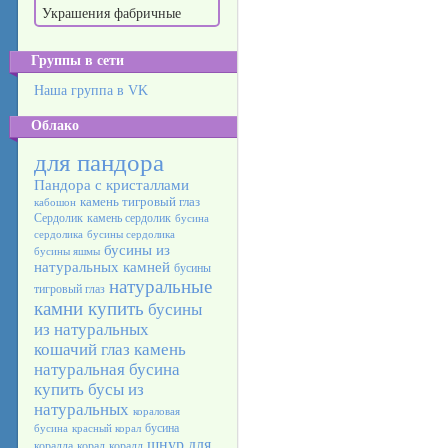
Украшения фабричные
Группы в сети
Наша группа в VK
Облако
для пандора
Пандора с кристаллами
камень тигровый глаз
кабошон
Сердолик
камень сердолик
бусина
сердолика
бусины сердолика
бусины из
бусины яшмы
натуральных камней
бусины
натуральные
тигровый глаз
камни купить
бусины
из натуральных
кошачий глаз камень
натуральная бусина
купить бусы из
натуральных
кораловая
бусина
бусина
красный корал
шнур для
коралла
корал
коралл