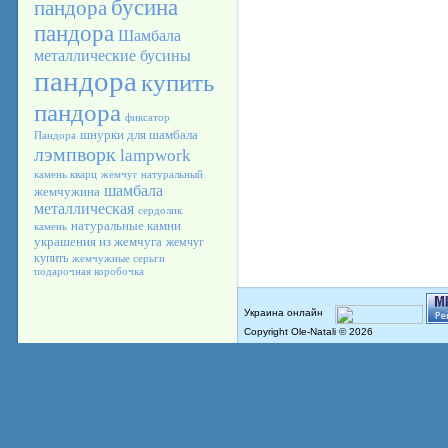
бусина
пандора
пандора
Шамбала
металлические бусины
пандора
купить
пандора
фиксатор
шнурки для шамбала
Пандора
лэмпворк
lampwork
камень кварц
жемчуг натуральный
шамбала
жемчужина
металлическая
сердолик
натуральные камни
камень
украшения из жемчуга
жемчуг
купить
жемчужные серьги
подарочная коробочка
Copyright Ole-Natali © 2026