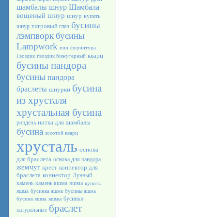
шамбалы
шнур Шамбала
вощеный шнур
шнур
купить
бусины
тигровый глаз
шнур
лэмпворк
бусины
Lampwork
пин
фурнитура
кварц
Гвоздик
гвоздик бижутерный
бусины пандора
бусины
пандора
бусина
браслеты
шнурки
из хрусталя
хрустальная бусина
нитка для шамбалы
рондель
бусина
золотой кварц
хрусталь
основа
для браслета
основа для пандора
жемчуг
крест
коннектор для
браслета
коннектор
Лунный
камень
камень яшма
яшма
купить
яшма
бусинка яшма
бусины яшма
бусинки
бусина яшма
яшмы
браслет
натуральные