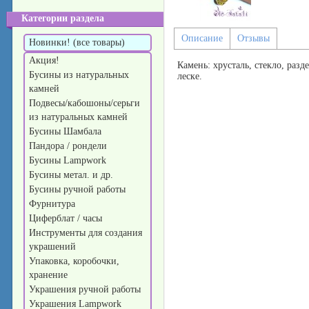
Категории раздела
Описание
Отзывы
Новинки! (все товары)
Акция!
Камень: хрусталь, стекло, раз
Бусины из натуральных
леске.
камней
Подвесы/кабошоны/серьги
из натуральных камней
Бусины Шамбала
Пандора / рондели
Бусины Lampwork
Бусины метал. и др.
Бусины ручной работы
Фурнитура
Циферблат / часы
Инструменты для создания
украшений
Упаковка, коробочки,
хранение
Украшения ручной работы
Украшения Lampwork