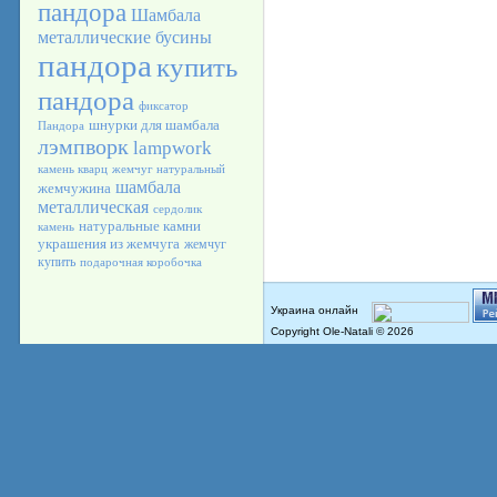
пандора
Шамбала
металлические бусины
пандора
купить
пандора
фиксатор
шнурки для шамбала
Пандора
лэмпворк
lampwork
камень кварц
жемчуг натуральный
шамбала
жемчужина
металлическая
сердолик
натуральные камни
камень
украшения из жемчуга
жемчуг
купить
подарочная коробочка
Copyright Ole-Natali © 2026