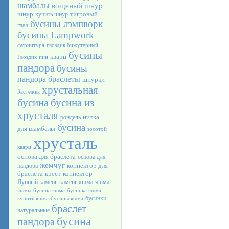
шамбалы
вощеный шнур
шнур
тигровый
купить шнур
бусины лэмпворк
глаз
бусины Lampwork
фурнитура
гвоздик бижутерный
бусины
кварц
Гвоздик
пин
пандора
бусины
пандора браслеты
шнурки
хрустальная
Застежка
бусина
бусина из
хрусталя
нитка
рондель
бусина
для шамбалы
золотой
хрусталь
кварц
основа для браслета
основа для
жемчуг
коннектор для
пандора
браслета
крест
коннектор
Лунный камень
камень яшма
яшма
яшмы
бусина яшма
бусинка яшма
бусинки
купить яшма
бусины яшма
браслет
натуральные
бусина
пандора