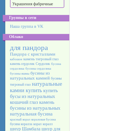
Украшения фабричные
Группы в сети
Наша группа в VK
Облако
для пандора
Пандора с кристаллами
камень тигровый глаз
кабошон
камень сердолик
Сердолик
бусина
сердолика
бусины сердолика
бусины из
бусины яшмы
натуральных камней
бусины
натуральные
тигровый глаз
камни купить
купить
бусы из натуральных
кошачий глаз камень
бусины из натуральных
натуральная бусина
красный корал
кораловая бусина
бусина коралла
корал
коралл
шнур Шамбала
шнур для