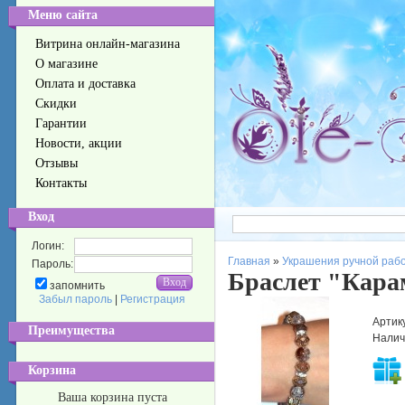
Меню сайта
Витрина онлайн-магазина
О магазине
Оплата и доставка
Скидки
Гарантии
Новости, акции
Отзывы
Контакты
Вход
Логин:
Главная
»
Украшения ручной раб
Пароль:
Браслет "Кара
запомнить
Забыл пароль
|
Регистрация
Артик
Преимущества
Налич
Корзина
Ваша корзина пуста