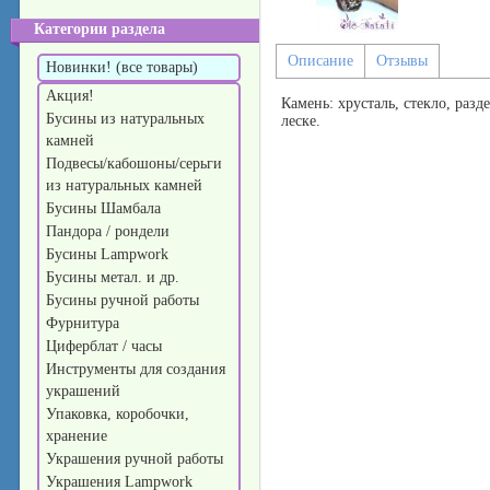
Категории раздела
Описание
Отзывы
Новинки! (все товары)
Акция!
Камень: хрусталь, стекло, раз
Бусины из натуральных
леске.
камней
Подвесы/кабошоны/серьги
из натуральных камней
Бусины Шамбала
Пандора / рондели
Бусины Lampwork
Бусины метал. и др.
Бусины ручной работы
Фурнитура
Циферблат / часы
Инструменты для создания
украшений
Упаковка, коробочки,
хранение
Украшения ручной работы
Украшения Lampwork