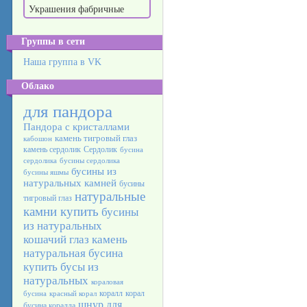
Украшения фабричные
Группы в сети
Наша группа в VK
Облако
для пандора
Пандора с кристаллами
камень тигровый глаз
кабошон
камень сердолик
Сердолик
бусина
сердолика
бусины сердолика
бусины из
бусины яшмы
натуральных камней
бусины
натуральные
тигровый глаз
камни купить
бусины
из натуральных
кошачий глаз камень
натуральная бусина
купить бусы из
натуральных
кораловая
коралл
корал
бусина
красный корал
шнур для
бусина коралла