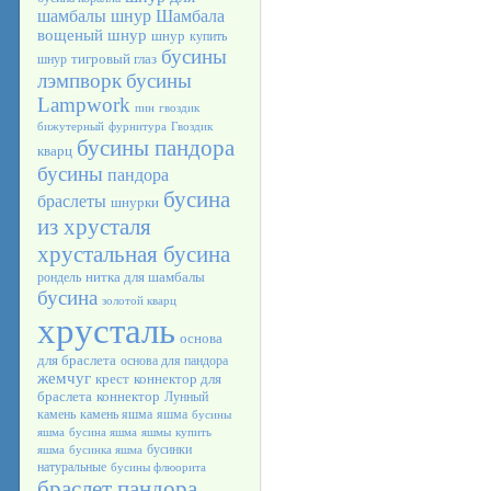
шамбалы
шнур Шамбала
вощеный шнур
шнур
купить
бусины
тигровый глаз
шнур
лэмпворк
бусины
Lampwork
пин
гвоздик
бижутерный
фурнитура
Гвоздик
бусины пандора
кварц
бусины
пандора
бусина
браслеты
шнурки
из хрусталя
хрустальная бусина
нитка для шамбалы
рондель
бусина
золотой кварц
хрусталь
основа
для браслета
основа для пандора
жемчуг
крест
коннектор для
браслета
коннектор
Лунный
камень
камень яшма
яшма
бусины
яшма
бусина яшма
яшмы
купить
бусинки
яшма
бусинка яшма
натуральные
бусины флюорита
браслет пандора