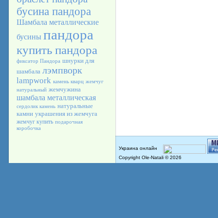
бусина пандора
Шамбала
металлические
пандора
бусины
купить пандора
шнурки для
фиксатор Пандора
лэмпворк
шамбала
lampwork
камень кварц
жемчуг
жемчужина
натуральный
шамбала металлическая
натуральные
сердолик камень
камни
украшения из жемчуга
жемчуг купить
подарочная
коробочка
Copyright Ole-Natali © 2026