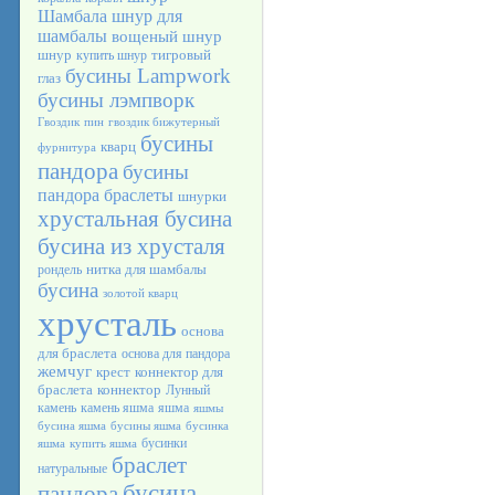
Шамбала
шнур для
шамбалы
вощеный шнур
шнур
тигровый
купить шнур
бусины Lampwork
глаз
бусины лэмпворк
Гвоздик
пин
гвоздик бижутерный
бусины
кварц
фурнитура
пандора
бусины
пандора браслеты
шнурки
хрустальная бусина
бусина из хрусталя
нитка для шамбалы
рондель
бусина
золотой кварц
хрусталь
основа
для браслета
основа для пандора
жемчуг
крест
коннектор для
браслета
коннектор
Лунный
камень
камень яшма
яшма
яшмы
бусина яшма
бусины яшма
бусинка
бусинки
яшма
купить яшма
браслет
натуральные
бусина
пандора