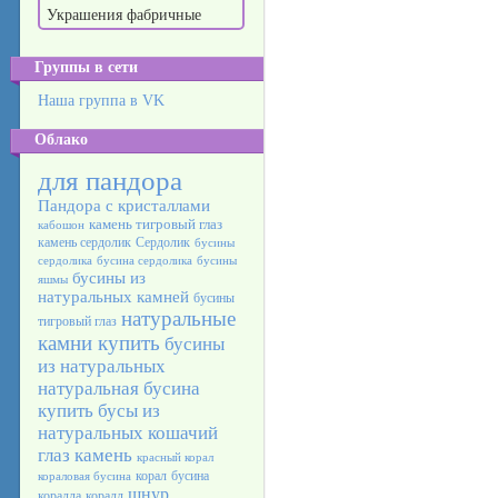
Украшения фабричные
Группы в сети
Наша группа в VK
Облако
для пандора
Пандора с кристаллами
камень тигровый глаз
кабошон
камень сердолик
Сердолик
бусины
сердолика
бусина сердолика
бусины
бусины из
яшмы
натуральных камней
бусины
натуральные
тигровый глаз
камни купить
бусины
из натуральных
натуральная бусина
купить бусы из
натуральных
кошачий
глаз камень
красный корал
корал
бусина
кораловая бусина
шнур
коралла
коралл