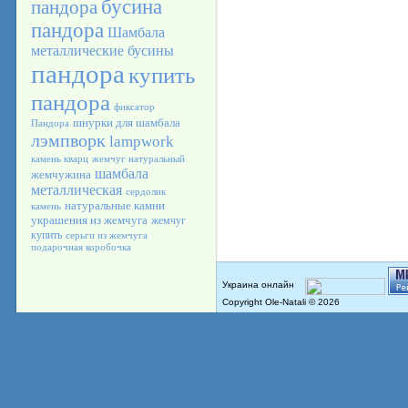
бусина
пандора
пандора
Шамбала
металлические бусины
пандора
купить
пандора
фиксатор
шнурки для шамбала
Пандора
лэмпворк
lampwork
камень кварц
жемчуг натуральный
шамбала
жемчужина
металлическая
сердолик
натуральные камни
камень
украшения из жемчуга
жемчуг
купить
серьги из жемчуга
подарочная коробочка
Copyright Ole-Natali © 2026