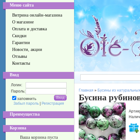
Меню сайта
Витрина онлайн-магазина
О магазине
Оплата и доставка
Скидки
Гарантии
Новости, акции
Отзывы
Контакты
Вход
Логин:
Главная
»
Бусины из натуральных
Пароль:
Бусина рубино
запомнить
Забыл пароль
|
Регистрация
Артик
Преимущества
Налич
Корзина
Ваша корзина пуста