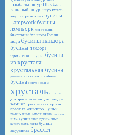
шамбалы
шнур Шамбала
вощеный шнур
шнур
купить
бусины
тигровый глаз
шнур
Lampwork
бусины
лэмпворк
пин
гвоздик
бижутерный
фурнитура
Гвоздик
бусины пандора
кварц
бусины
пандора
бусина
браслеты
шнурки
из хрусталя
хрустальная бусина
нитка для шамбалы
рондель
бусина
золотой кварц
хрусталь
основа
для браслета
основа для пандора
жемчуг
крест
коннектор для
браслета
коннектор
Лунный
камень
яшма
камень яшма
бусинка
яшма
бусины яшма
бусина яшма
бусинки
купить яшма
яшмы
браслет
натуральные