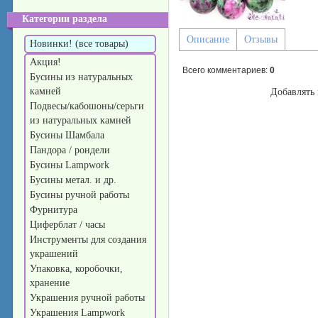
Категории раздела
Описание
Отзывы
Новинки! (все товары)
Акция!
Всего комментариев
:
0
Бусины из натуральных
камней
Добавлять 
Подвесы/кабошоны/серьги
из натуральных камней
Бусины Шамбала
Пандора / рондели
Бусины Lampwork
Бусины метал. и др.
Бусины ручной работы
Фурнитура
Циферблат / часы
Инструменты для создания
украшений
Упаковка, коробочки,
хранение
Украшения ручной работы
Украшения Lampwork