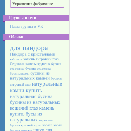
Украшения фабричные
Группы в сети
Наша группа в VK
Облако
для пандора
Пандора с кристаллами
камень тигровый глаз
кабошон
Сердолик
камень сердолик
бусина
сердолика
бусины сердолика
бусины из
бусины яшмы
натуральных камней
бусины
натуральные
тигровый глаз
камни купить
натуральная бусина
бусины из натуральных
кошачий глаз камень
купить бусы из
натуральных
кораловая
коралл
корал
бусина
красный корал
шнур для
бусина коралла