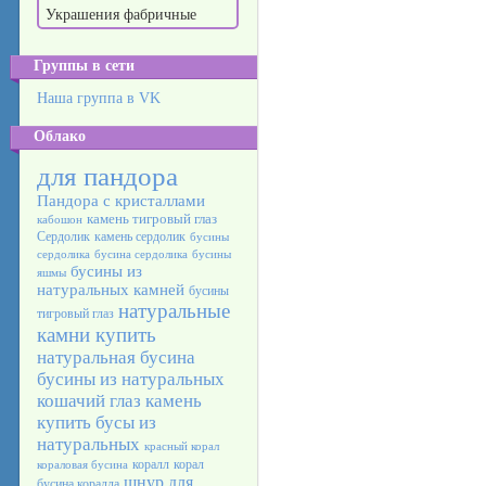
Украшения фабричные
Группы в сети
Наша группа в VK
Облако
для пандора
Пандора с кристаллами
камень тигровый глаз
кабошон
Сердолик
камень сердолик
бусины
сердолика
бусина сердолика
бусины
бусины из
яшмы
натуральных камней
бусины
натуральные
тигровый глаз
камни купить
натуральная бусина
бусины из натуральных
кошачий глаз камень
купить бусы из
натуральных
красный корал
коралл
корал
кораловая бусина
шнур для
бусина коралла