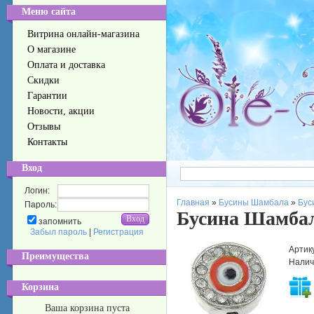
Меню сайта
Витрина онлайн-магазина
О магазине
Оплата и доставка
Скидки
Гарантии
Новости, акции
Отзывы
Контакты
Вход
Логин:
Главная
»
Бусины Шамбала
»
Бус
Пароль:
Бусина Шамбал
запомнить
Забыл пароль
|
Регистрация
Артик
Преимущества
Налич
Корзина
Ваша корзина пуста