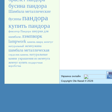
бусина пандора
Шамбала
металлические
пандора
бусины
купить пандора
шнурки для
фиксатор Пандора
лэмпворк
шамбала
lampwork
камень кварц
жемчуг
жемчужина
натуральный
шамбала металлическая
натуральные
сердолик камень
камни
украшения из жемчуга
жемчуг купить
подарочная
коробочка
Copyright Ole-Natali © 2026