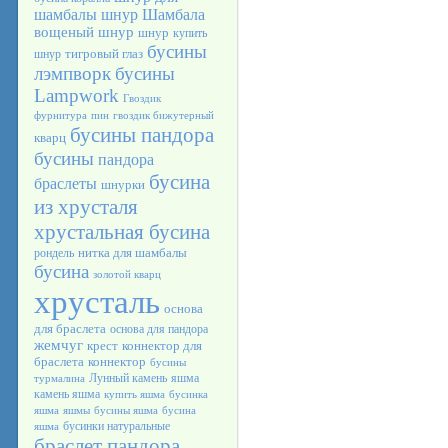
шамбалы
шнур Шамбала
вощеный шнур
шнур
купить
бусины
тигровый глаз
шнур
лэмпворк
бусины
Lampwork
Гвоздик
фурнитура
пин
гвоздик бижутерный
бусины пандора
кварц
бусины
пандора
бусина
браслеты
шнурки
из хрусталя
хрустальная бусина
нитка для шамбалы
рондель
бусина
золотой кварц
хрусталь
основа
для браслета
основа для пандора
жемчуг
крест
коннектор для
браслета
коннектор
бусины
Лунный камень
яшма
турмалина
камень яшма
купить яшма
бусинка
яшма
яшмы
бусины яшма
бусина
бусинки натуральные
яшма
браслет пандора