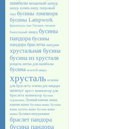
шамбалы
вощеный шнур
шнур
тигровый
купить шнур
бусины лэмпворк
глаз
бусины Lampwork
фурнитура
пин
Гвоздик
гвоздик
бусины
кварц
бижутерный
пандора
бусины
пандора браслеты
шнурки
хрустальная бусина
бусина из хрусталя
нитка для шамбалы
рондель
бусина
золотой кварц
хрусталь
основа
для браслета
основа для пандора
жемчуг
крест
коннектор для
браслета
коннектор
бусина
Лунный камень
яшма
турмалина
камень яшма
бусинка яшма
бусины
яшма
купить яшма
бусина яшма
бусинки натуральные
яшмы
браслет пандора
бусина пандора