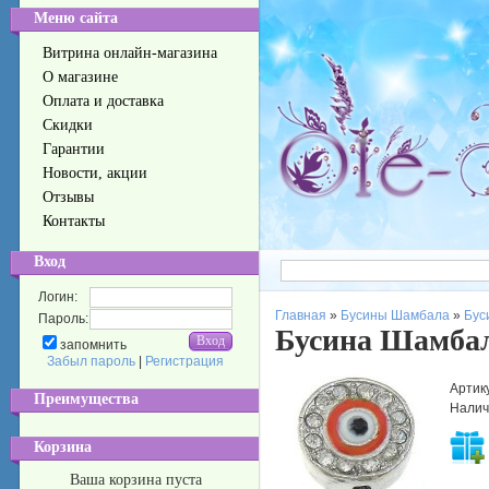
Меню сайта
Витрина онлайн-магазина
О магазине
Оплата и доставка
Скидки
Гарантии
Новости, акции
Отзывы
Контакты
Вход
Логин:
Главная
»
Бусины Шамбала
»
Бус
Пароль:
Бусина Шамбал
запомнить
Забыл пароль
|
Регистрация
Артик
Преимущества
Налич
Корзина
Ваша корзина пуста