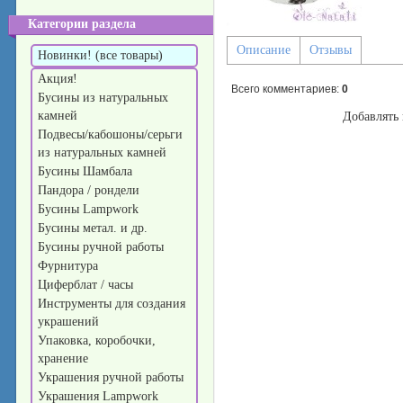
Категории раздела
Описание
Отзывы
Новинки! (все товары)
Акция!
Всего комментариев
:
0
Бусины из натуральных
камней
Добавлять 
Подвесы/кабошоны/серьги
из натуральных камней
Бусины Шамбала
Пандора / рондели
Бусины Lampwork
Бусины метал. и др.
Бусины ручной работы
Фурнитура
Циферблат / часы
Инструменты для создания
украшений
Упаковка, коробочки,
хранение
Украшения ручной работы
Украшения Lampwork