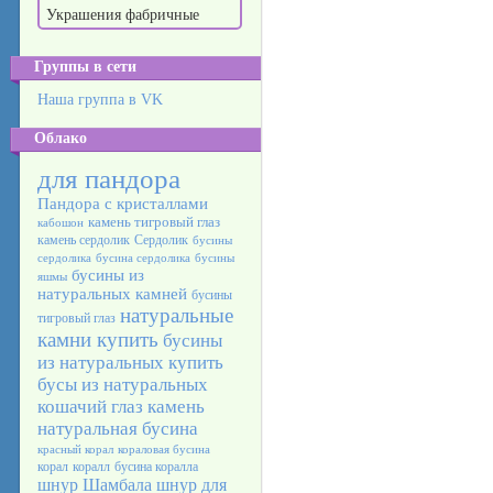
Украшения фабричные
Группы в сети
Наша группа в VK
Облако
для пандора
Пандора с кристаллами
камень тигровый глаз
кабошон
камень сердолик
Сердолик
бусины
сердолика
бусина сердолика
бусины
бусины из
яшмы
натуральных камней
бусины
натуральные
тигровый глаз
камни купить
бусины
из натуральных
купить
бусы из натуральных
кошачий глаз камень
натуральная бусина
красный корал
кораловая бусина
корал
коралл
бусина коралла
шнур Шамбала
шнур для