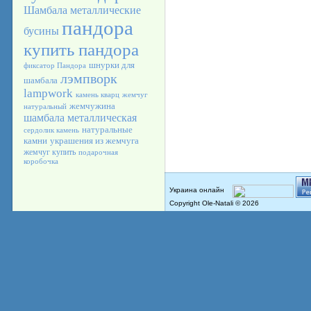
Шамбала
металлические
пандора
бусины
купить пандора
шнурки для
фиксатор Пандора
лэмпворк
шамбала
lampwork
камень кварц
жемчуг
жемчужина
натуральный
шамбала металлическая
натуральные
сердолик камень
камни
украшения из жемчуга
жемчуг купить
подарочная
коробочка
Copyright Ole-Natali © 2026