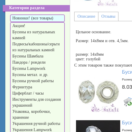
Категории раздела
Описание
Отзывы
Новинки! (все товары)
Акция!
Бусины из натуральных
Цельное основание.
камней
Размер: 14x8мм и отв. 4,5мм.
Подвесы/кабошоны/серьги
из натуральных камней
размер: 14х8мм
Бусины Шамбала
цвет: голубой
Пандора / рондели
С этим товаром также покупают
Бусины Lampwork
Буси
Бусины метал. и др.
Разме
Бусины ручной работы
8.03
Фурнитура
Циферблат / часы
Инструменты для создания
украшений
Упаковка, коробочки,
хранение
Буси
Украшения ручной работы
Украшения Lampwork
Разме