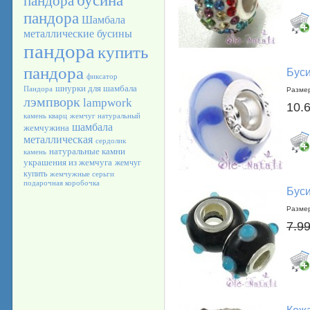
бусина
пандора
пандора
Шамбала
металлические бусины
пандора
купить
пандора
Буси
фиксатор
шнурки для шамбала
Пандора
Размер
лэмпворк
lampwork
10.
камень кварц
жемчуг натуральный
шамбала
жемчужина
металлическая
сердолик
натуральные камни
камень
украшения из жемчуга
жемчуг
купить
жемчужные серьги
подарочная коробочка
Бус
Размер
7.99