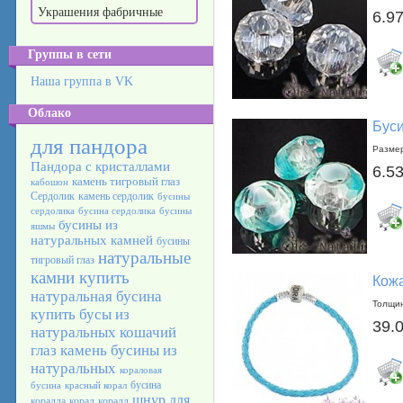
Украшения фабричные
6.97
Группы в сети
Наша группа в VK
Облако
Буси
для пандора
Разме
Пандора с кристаллами
6.53
камень тигровый глаз
кабошон
Сердолик
камень сердолик
бусины
сердолика
бусина сердолика
бусины
бусины из
яшмы
натуральных камней
бусины
натуральные
тигровый глаз
камни купить
Кожа
натуральная бусина
Толщин
купить бусы из
39.
натуральных
кошачий
глаз камень
бусины из
натуральных
кораловая
бусина
бусина
красный корал
шнур для
коралла
корал
коралл