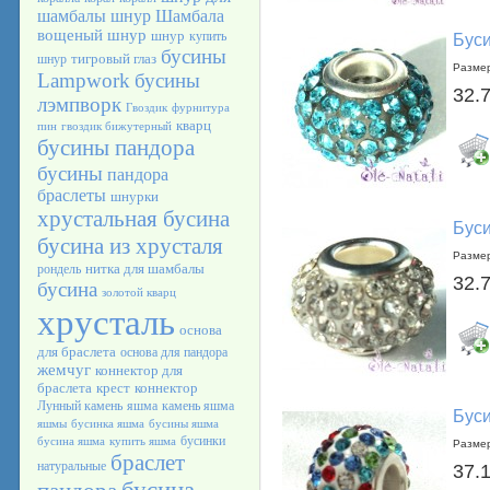
шамбалы
шнур Шамбала
вощеный шнур
шнур
купить
Буси
бусины
тигровый глаз
шнур
Размер
Lampwork
бусины
32.
лэмпворк
Гвоздик
фурнитура
кварц
пин
гвоздик бижутерный
бусины пандора
бусины
пандора
браслеты
шнурки
хрустальная бусина
Буси
бусина из хрусталя
Размер
нитка для шамбалы
рондель
32.
бусина
золотой кварц
хрусталь
основа
для браслета
основа для пандора
жемчуг
коннектор для
браслета
крест
коннектор
Лунный камень
яшма
камень яшма
Буси
яшмы
бусинка яшма
бусины яшма
бусинки
бусина яшма
купить яшма
Размер
браслет
натуральные
37.