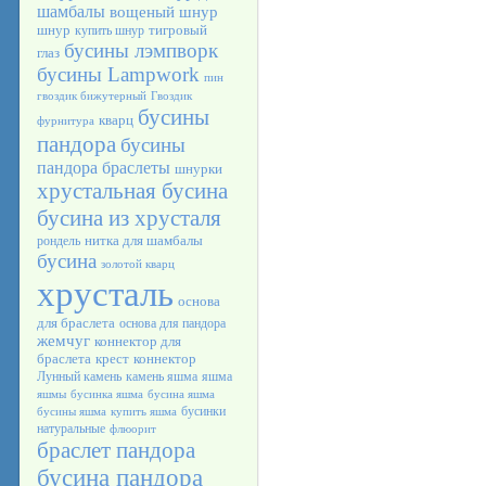
шамбалы
вощеный шнур
шнур
тигровый
купить шнур
бусины лэмпворк
глаз
бусины Lampwork
пин
гвоздик бижутерный
Гвоздик
бусины
кварц
фурнитура
пандора
бусины
пандора браслеты
шнурки
хрустальная бусина
бусина из хрусталя
нитка для шамбалы
рондель
бусина
золотой кварц
хрусталь
основа
для браслета
основа для пандора
жемчуг
коннектор для
браслета
крест
коннектор
Лунный камень
камень яшма
яшма
яшмы
бусинка яшма
бусина яшма
бусинки
бусины яшма
купить яшма
натуральные
флюорит
браслет пандора
бусина пандора