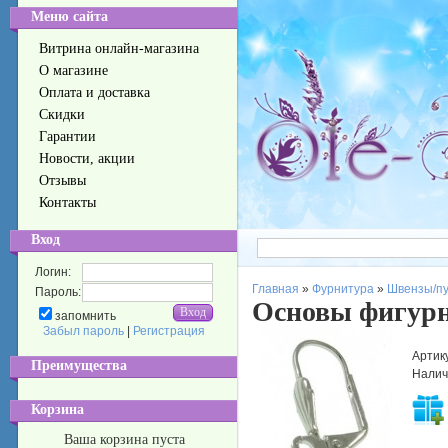
Меню сайта
Витрина онлайн-магазина
О магазине
Оплата и доставка
Скидки
Гарантии
Новости, акции
Отзывы
Контакты
Вход
Логин:
Главная
»
Фурнитура
»
Швензы/п
Пароль:
Основы фигурны
запомнить
Забыл пароль
|
Регистрация
Артик
Преимущества
Налич
Корзина
Ваша корзина пуста