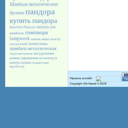
Шамбала
металлические
пандора
бусины
купить пандора
шнурки для
фиксатор Пандора
лэмпворк
шамбала
lampwork
камень кварц
жемчуг
жемчужина
натуральный
шамбала металлическая
натуральные
сердолик камень
камни
украшения из жемчуга
жемчуг купить
подарочная
коробочка
Copyright Ole-Natali © 2026