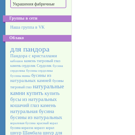
Украшения фабричные
Группы в сети
Наша группа в VK
Облако
для пандора
Пандора с кристаллами
камень тигровый глаз
кабошон
камень сердолик
Сердолик
бусина
сердолика
бусины сердолика
бусины из
бусины яшмы
натуральных камней
бусины
натуральные
тигровый глаз
камни купить
купить
бусы из натуральных
кошачий глаз камень
натуральная бусина
бусины из натуральных
кораловая бусина
красный корал
бусина коралла
коралл
корал
шнур Шамбала
шнур для