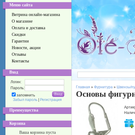
Меню сайта
Витрина онлайн-магазина
О магазине
Оплата и доставка
Скидки
Гарантии
Новости, акции
Отзывы
Контакты
Вход
Логин:
Главная
»
Фурнитура
»
Швензы/п
Пароль:
Основы фигурны
запомнить
Забыл пароль
|
Регистрация
Артик
Преимущества
Налич
Корзина
Ваша корзина пуста