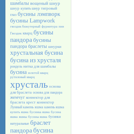
шамбалы
вощеный шнур
шнур
тигровый
купить шнур
бусины лэмпворк
глаз
бусины Lampwork
гвоздик бижутерный
фурнитура
пин
бусины
кварц
Гвоздик
пандора
бусины
пандора браслеты
шнурки
хрустальная бусина
бусина из хрусталя
нитка для шамбалы
рондель
бусина
золотой кварц
рутиловый кварц
хрусталь
основа
для браслета
основа для пандора
жемчуг
коннектор для
браслета
крест
коннектор
Лунный камень
яшма
камень яшма
купить яшма
бусинка яшма
бусина
бусинки
яшма
яшмы
бусины яшма
браслет
натуральные
бусина
пандора