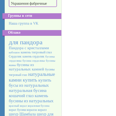
Украшения фабричные
Группы в сети
Наша группа в VK
Облако
для пандора
Пандора с кристаллами
камень тигровый глаз
кабошон
Сердолик
камень сердолик
бусины
сердолика
бусина сердолика
бусины
бусины из
яшмы
натуральных камней
бусины
натуральные
тигровый глаз
камни купить
купить
бусы из натуральных
натуральная бусина
кошачий глаз камень
бусины из натуральных
красный корал
кораловая бусина
корал
бусина коралла
коралл
шнур Шамбала
шнур для