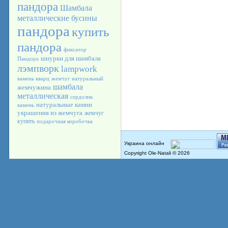
пандора
Шамбала
металлические бусины
пандора
купить
пандора
фиксатор
шнурки для шамбала
Пандора
лэмпворк
lampwork
камень кварц
жемчуг натуральный
шамбала
жемчужина
металлическая
сердолик
натуральные камни
камень
украшения из жемчуга
жемчуг
купить
подарочная коробочка
Copyright Ole-Natali © 2026