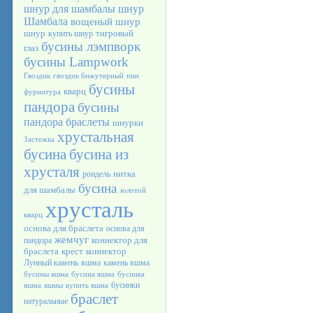
шнур для шамбалы
шнур
Шамбала
вощеный шнур
шнур
тигровый
купить шнур
бусины лэмпворк
глаз
бусины Lampwork
Гвоздик
гвоздик бижутерный
пин
бусины
кварц
фурнитура
пандора
бусины
пандора браслеты
шнурки
хрустальная
Застежка
бусина
бусина из
хрусталя
нитка
рондель
бусина
для шамбалы
золотой
хрусталь
кварц
основа для браслета
основа для
жемчуг
коннектор для
пандора
браслета
крест
коннектор
Лунный камень
яшма
камень яшма
бусины яшма
бусина яшма
бусинка
бусинки
яшма
яшмы
купить яшма
браслет
натуральные