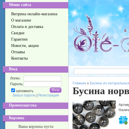
Меню сайта
Витрина онлайн-магазина
О магазине
Оплата и доставка
Скидки
Гарантии
Новости, акции
Отзывы
Контакты
Вход
Логин:
Главная
»
Бусины из натуральных
Пароль:
Бусина нор
запомнить
Забыл пароль
|
Регистрация
Артик
Преимущества
Налич
Корзина
Ваша корзина пуста