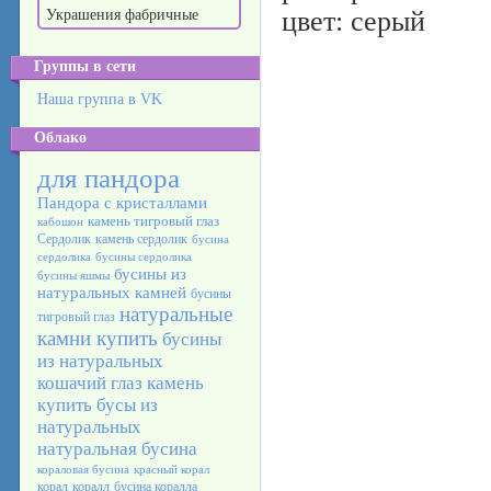
цвет: серый
Украшения фабричные
Группы в сети
Наша группа в VK
Облако
для пандора
Пандора с кристаллами
камень тигровый глаз
кабошон
Сердолик
камень сердолик
бусина
сердолика
бусины сердолика
бусины из
бусины яшмы
натуральных камней
бусины
натуральные
тигровый глаз
камни купить
бусины
из натуральных
кошачий глаз камень
купить бусы из
натуральных
натуральная бусина
кораловая бусина
красный корал
корал
коралл
бусина коралла