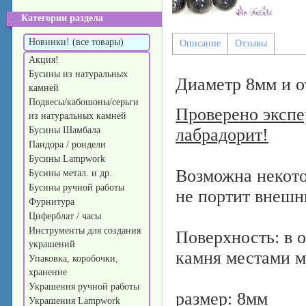
Категории раздела
Новинки! (все товары)
Описание
Отзывы
Акция!
Бусины из натуральных
Диаметр 8мм и о
камней
Подвесы/кабошоны/серьги
Проверено экспе
из натуральных камней
Бусины Шамбала
лабрадорит!
Пандора / рондели
Бусины Lampwork
Возможна некото
Бусины метал. и др.
Бусины ручной работы
не портит внешн
Фурнитура
Циферблат / часы
Инструменты для создания
Поверхность: в о
украшений
камня местами м
Упаковка, коробочки,
хранение
Украшения ручной работы
размер: 8мм
Украшения Lampwork