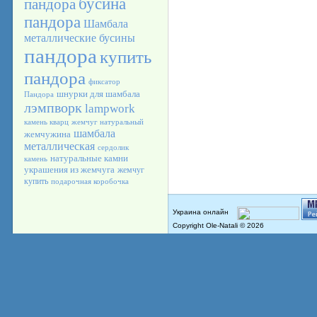
бусина
пандора
пандора
Шамбала
металлические бусины
пандора
купить
пандора
фиксатор
шнурки для шамбала
Пандора
лэмпворк
lampwork
камень кварц
жемчуг натуральный
шамбала
жемчужина
металлическая
сердолик
натуральные камни
камень
украшения из жемчуга
жемчуг
купить
подарочная коробочка
Copyright Ole-Natali © 2026