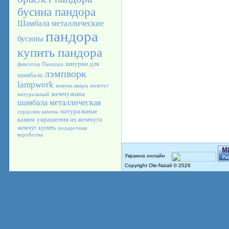
бусина пандора
Шамбала
металлические
пандора
бусины
купить пандора
шнурки для
фиксатор Пандора
лэмпворк
шамбала
lampwork
камень кварц
жемчуг
жемчужина
натуральный
шамбала металлическая
натуральные
сердолик камень
камни
украшения из жемчуга
жемчуг купить
подарочная
коробочка
Copyright Ole-Natali © 2026