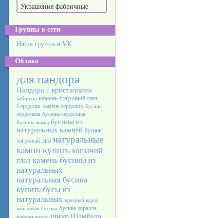
Украшения фабричные
Группы в сети
Наша группа в VK
Облако
для пандора
Пандора с кристаллами
камень тигровый глаз
кабошон
Сердолик
камень сердолик
бусина
сердолика
бусины сердолика
бусины из
бусины яшмы
натуральных камней
бусины
натуральные
тигровый глаз
камни купить
кошачий
глаз камень
бусины из
натуральных
натуральная бусина
купить бусы из
натуральных
красный корал
бусина коралла
кораловая бусина
шнур Шамбала
коралл
корал