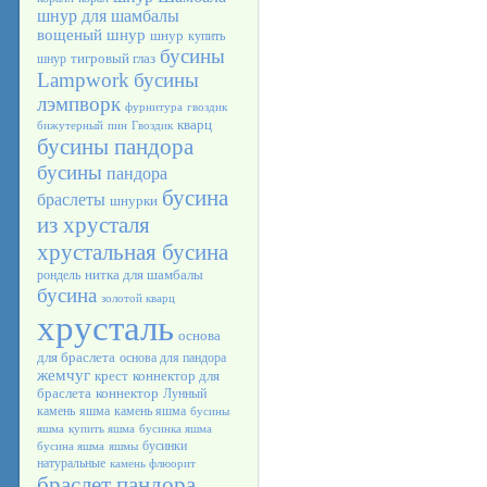
шнур для шамбалы
вощеный шнур
шнур
купить
бусины
тигровый глаз
шнур
Lampwork
бусины
лэмпворк
фурнитура
гвоздик
кварц
бижутерный
пин
Гвоздик
бусины пандора
бусины
пандора
бусина
браслеты
шнурки
из хрусталя
хрустальная бусина
нитка для шамбалы
рондель
бусина
золотой кварц
хрусталь
основа
для браслета
основа для пандора
жемчуг
крест
коннектор для
браслета
коннектор
Лунный
камень
яшма
камень яшма
бусины
яшма
купить яшма
бусинка яшма
бусинки
бусина яшма
яшмы
натуральные
камень флюорит
браслет пандора