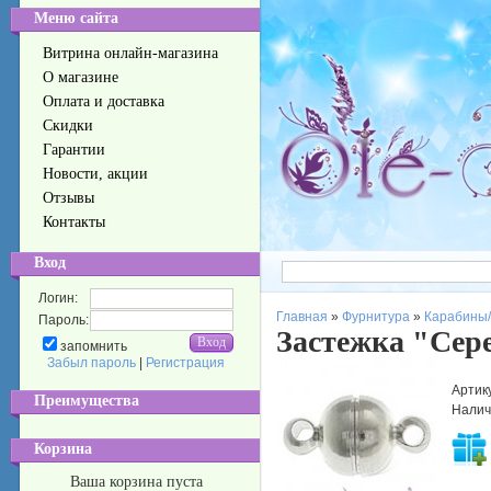
Меню сайта
Витрина онлайн-магазина
О магазине
Оплата и доставка
Скидки
Гарантии
Новости, акции
Отзывы
Контакты
Вход
Логин:
Главная
»
Фурнитура
»
Карабины/
Пароль:
Застежка "Сер
запомнить
Забыл пароль
|
Регистрация
Артик
Преимущества
Налич
Корзина
Ваша корзина пуста