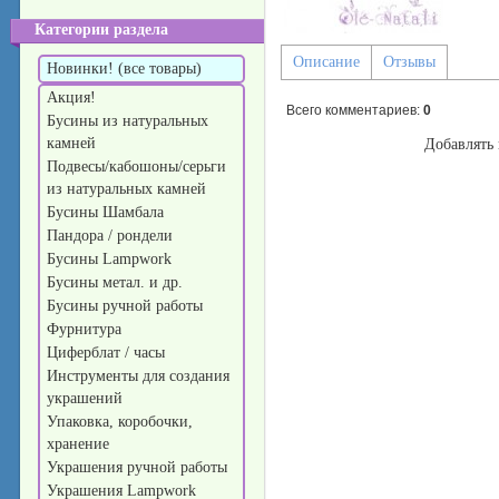
Категории раздела
Описание
Отзывы
Новинки! (все товары)
Акция!
Всего комментариев
:
0
Бусины из натуральных
камней
Добавлять 
Подвесы/кабошоны/серьги
из натуральных камней
Бусины Шамбала
Пандора / рондели
Бусины Lampwork
Бусины метал. и др.
Бусины ручной работы
Фурнитура
Циферблат / часы
Инструменты для создания
украшений
Упаковка, коробочки,
хранение
Украшения ручной работы
Украшения Lampwork