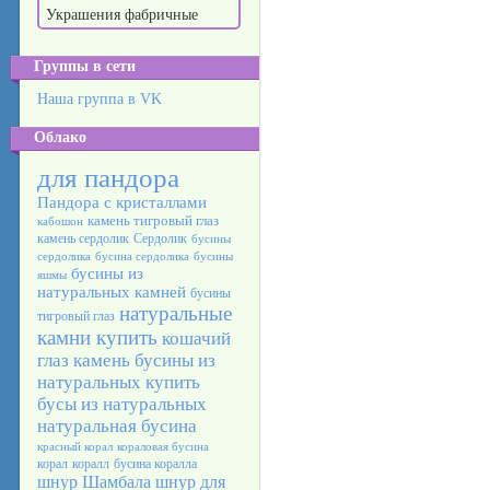
Украшения фабричные
Группы в сети
Наша группа в VK
Облако
для пандора
Пандора с кристаллами
камень тигровый глаз
кабошон
камень сердолик
Сердолик
бусины
сердолика
бусина сердолика
бусины
бусины из
яшмы
натуральных камней
бусины
натуральные
тигровый глаз
камни купить
кошачий
глаз камень
бусины из
натуральных
купить
бусы из натуральных
натуральная бусина
красный корал
кораловая бусина
корал
коралл
бусина коралла
шнур Шамбала
шнур для