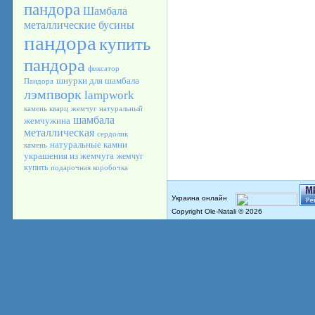
пандора
Шамбала
металлические бусины
пандора
купить
пандора
фиксатор
шнурки для шамбала
Пандора
лэмпворк
lampwork
камень кварц
жемчуг натуральный
шамбала
жемчужина
металлическая
сердолик
натуральные камни
камень
украшения из жемчуга
жемчуг
купить
подарочная коробочка
Copyright Ole-Natali © 2026