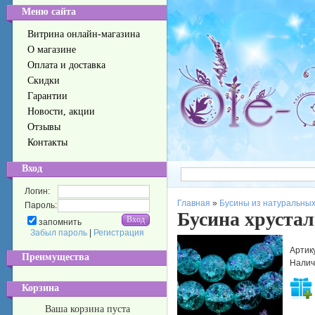
Меню сайта
Витрина онлайн-магазина
О магазине
Оплата и доставка
Скидки
Гарантии
Новости, акции
Отзывы
Контакты
Вход
Логин:
Главная
»
Бусины из натуральных
Пароль:
Бусина хрустал
запомнить
Забыл пароль
|
Регистрация
Артик
Преимущества
Налич
Корзина
Ваша корзина пуста