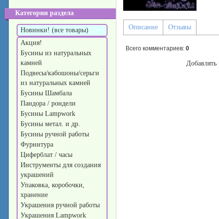
Категории раздела
Описание
Отзывы
Новинки! (все товары)
Акция!
Всего комментариев
:
0
Бусины из натуральных
камней
Добавлять 
Подвесы/кабошоны/серьги
из натуральных камней
Бусины Шамбала
Пандора / рондели
Бусины Lampwork
Бусины метал. и др.
Бусины ручной работы
Фурнитура
Циферблат / часы
Инструменты для создания
украшений
Упаковка, коробочки,
хранение
Украшения ручной работы
Украшения Lampwork