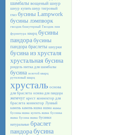
шамбалы
вощеный шнур
шнур
тигровый
купить шнур
бусины Lampwork
глаз
бусины лэмпворк
гвоздик бижутерный
Гвоздик
пин
бусины
кварц
фурнитура
пандора
бусины
пандора браслеты
шнурки
бусина из хрусталя
хрустальная бусина
нитка для шамбалы
рондель
бусина
золотой кварц
рутиловый кварц
хрусталь
основа
для браслета
основа для пандора
жемчуг
крест
коннектор для
браслета
коннектор
Лунный
камень
камень яшма
яшма
яшмы
бусины яшма
купить яшма
бусинка
бусинки
яшма
бусина яшма
браслет
натуральные
бусина
пандора