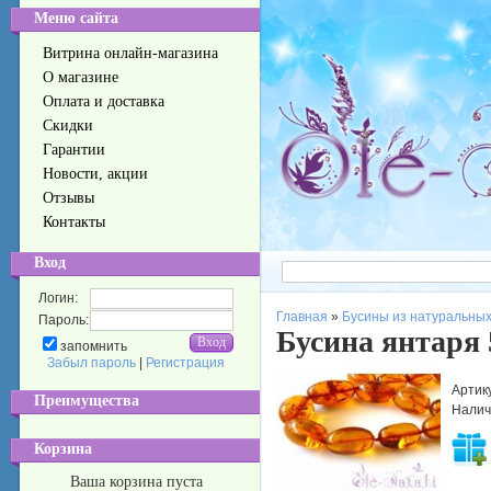
Меню сайта
Витрина онлайн-магазина
О магазине
Оплата и доставка
Скидки
Гарантии
Новости, акции
Отзывы
Контакты
Вход
Логин:
Главная
»
Бусины из натуральных
Пароль:
Бусина янтаря 
запомнить
Забыл пароль
|
Регистрация
Артик
Преимущества
Налич
Корзина
Ваша корзина пуста