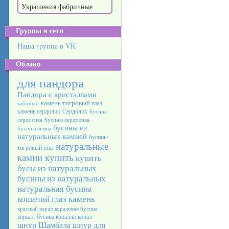
Украшения фабричные
Группы в сети
Наша группа в VK
Облако
для пандора
Пандора с кристаллами
камень тигровый глаз
кабошон
камень сердолик
Сердолик
бусина
сердолика
бусины сердолика
бусины из
бусины яшмы
натуральных камней
бусины
натуральные
тигровый глаз
камни купить
купить
бусы из натуральных
бусины из натуральных
натуральная бусина
кошачий глаз камень
красный корал
кораловая бусина
коралл
бусина коралла
корал
шнур Шамбала
шнур для