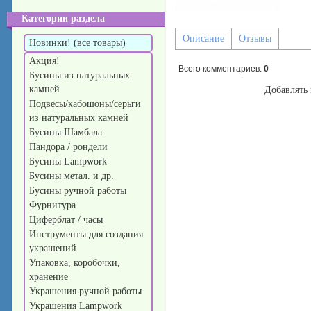
Категории раздела
Описание
Отзывы
Новинки! (все товары)
Акция!
Всего комментариев
:
0
Бусины из натуральных
камней
Добавлять 
Подвесы/кабошоны/серьги
из натуральных камней
Бусины Шамбала
Пандора / рондели
Бусины Lampwork
Бусины метал. и др.
Бусины ручной работы
Фурнитура
Циферблат / часы
Инструменты для создания
украшений
Упаковка, коробочки,
хранение
Украшения ручной работы
Украшения Lampwork