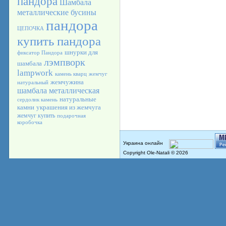
пандора
Шамбала
металлические бусины
пандора
ЦЕПОЧКА
купить пандора
шнурки для
фиксатор Пандора
лэмпворк
шамбала
lampwork
камень кварц
жемчуг
жемчужина
натуральный
шамбала металлическая
натуральные
сердолик камень
камни
украшения из жемчуга
жемчуг купить
подарочная
коробочка
Copyright Ole-Natali © 2026