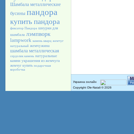
Шамбала
металлические
пандора
бусины
купить пандора
шнурки для
фиксатор Пандора
лэмпворк
шамбала
lampwork
камень кварц
жемчуг
жемчужина
натуральный
шамбала металлическая
натуральные
сердолик камень
камни
украшения из жемчуга
жемчуг купить
подарочная
коробочка
Copyright Ole-Natali © 2026