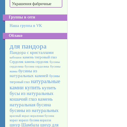
Украшения фабричные
Группы в сети
Наша группа в VK
Облако
для пандора
Пандора с кристаллами
камень тигровый глаз
кабошон
Сердолик
камень сердолик
бусины
сердолика
бусина сердолика
бусины
бусины из
яшмы
натуральных камней
бусины
натуральные
тигровый глаз
камни купить
купить
бусы из натуральных
кошачий глаз камень
натуральная бусина
бусины из натуральных
красный корал
кораловая бусина
корал
коралл
бусина коралла
шнур Шамбала
шнур для