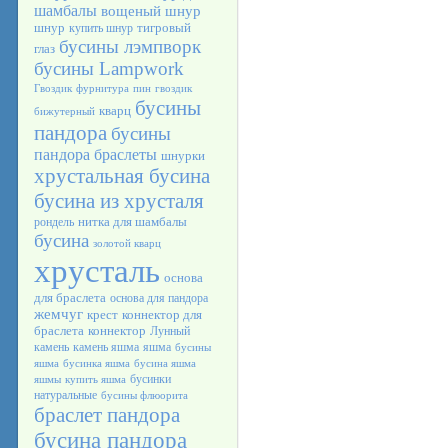
шамбалы
вощеный шнур
шнур
тигровый
купить шнур
бусины лэмпворк
глаз
бусины Lampwork
Гвоздик
фурнитура
пин
гвоздик
бусины
кварц
бижутерный
пандора
бусины
пандора браслеты
шнурки
хрустальная бусина
бусина из хрусталя
нитка для шамбалы
рондель
бусина
золотой кварц
хрусталь
основа
для браслета
основа для пандора
жемчуг
крест
коннектор для
браслета
коннектор
Лунный
камень
камень яшма
яшма
бусины
яшма
бусинка яшма
бусина яшма
бусинки
яшмы
купить яшма
натуральные
бусины флюорита
браслет пандора
бусина пандора