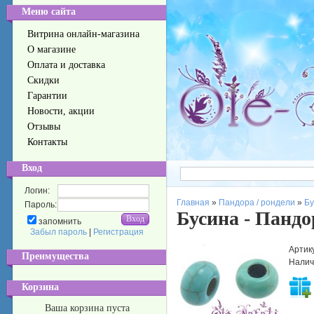
Меню сайта
Витрина онлайн-магазина
О магазине
Оплата и доставка
Скидки
Гарантии
Новости, акции
Отзывы
Контакты
Вход
Логин:
Главная
»
Пандора / рондели
»
Бу
Пароль:
Бусина - Пандо
запомнить
Забыл пароль
|
Регистрация
Артик
Преимущества
Налич
Корзина
Ваша корзина пуста