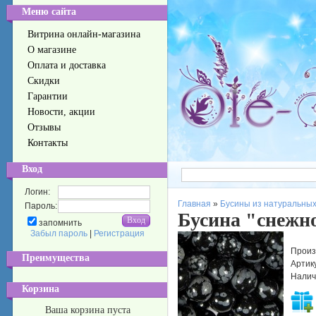
Меню сайта
Витрина онлайн-магазина
О магазине
Оплата и доставка
Скидки
Гарантии
Новости, акции
Отзывы
Контакты
Вход
Логин:
Главная
»
Бусины из натуральных
Пароль:
Бусина "снежн
запомнить
Забыл пароль
|
Регистрация
Произ
Преимущества
Артик
Налич
Корзина
Ваша корзина пуста