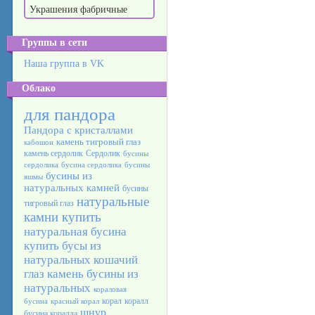
Украшения фабричные
Группы в сети
Наша группа в VK
Облако
для пандора
Пандора с кристаллами
камень тигровый глаз
кабошон
камень сердолик
Сердолик
бусины
сердолика
бусина сердолика
бусины
бусины из
яшмы
натуральных камней
бусины
натуральные
тигровый глаз
камни купить
натуральная бусина
купить бусы из
натуральных
кошачий
глаз камень
бусины из
натуральных
кораловая
корал
коралл
бусина
красный корал
шнур
бусина коралла