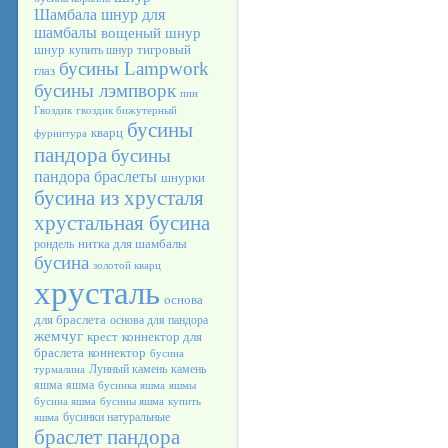
Шамбала
шнур для
шамбалы
вощеный шнур
шнур
тигровый
купить шнур
бусины Lampwork
глаз
бусины лэмпворк
пин
Гвоздик
гвоздик бижутерный
бусины
кварц
фурнитура
пандора
бусины
пандора браслеты
шнурки
бусина из хрусталя
хрустальная бусина
нитка для шамбалы
рондель
бусина
золотой кварц
хрусталь
основа
для браслета
основа для пандора
жемчуг
крест
коннектор для
браслета
коннектор
бусина
Лунный камень
камень
турмалина
яшма
яшма
бусинка яшма
яшмы
бусина яшма
бусины яшма
купить
бусинки натуральные
яшма
браслет пандора