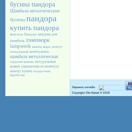
бусина пандора
Шамбала
металлические
пандора
бусины
купить пандора
шнурки для
фиксатор Пандора
лэмпворк
шамбала
lampwork
камень кварц
жемчуг
жемчужина
натуральный
шамбала металлическая
натуральные
сердолик камень
камни
украшения из жемчуга
жемчуг купить
подарочная
коробочка
Copyright Ole-Natali © 2026