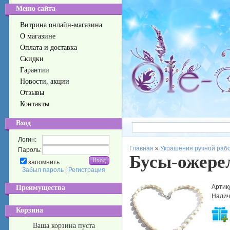
Меню сайта
Витрина онлайн-магазина
О магазине
Оплата и доставка
Скидки
Гарантии
Новости, акции
Отзывы
Контакты
Вход
Логин:
Главная
»
Украшения ручной раб
Пароль:
Бусы-ожере
запомнить
Забыл пароль
|
Регистрация
Артик
Преимущества
Налич
Корзина
Ваша корзина пуста