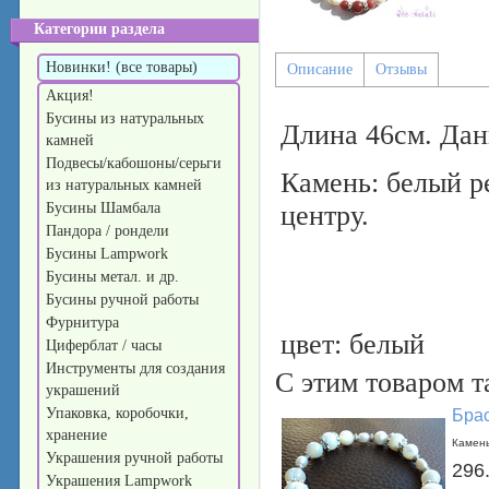
Категории раздела
Новинки! (все товары)
Описание
Отзывы
Акция!
Бусины из натуральных
Длина 46см. Дан
камней
Подвесы/кабошоны/серьги
Камень: белый р
из натуральных камней
Бусины Шамбала
центру.
Пандора / рондели
Бусины Lampwork
Бусины метал. и др.
Бусины ручной работы
Фурнитура
цвет: белый
Циферблат / часы
Инструменты для создания
С этим товаром 
украшений
Упаковка, коробочки,
Брас
хранение
Камень
Украшения ручной работы
296
Украшения Lampwork