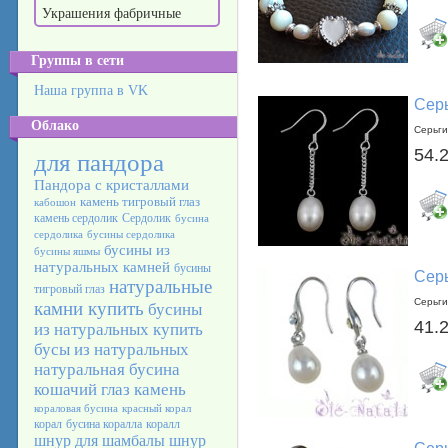
Украшения фабричные
Группы в сети
Наша группа в VK
Серь
Облако
Серьги
54.
для пандора
Пандора с кристаллами
камень тигровый глаз
кабошон
камень сердолик
Сердолик
бусина
сердолика
бусины сердолика
бусины из
бусины яшмы
натуральных камней
бусины
Серь
натуральные
тигровый глаз
Серьги
камни купить
бусины
41.
из натуральных
купить
бусы из натуральных
натуральная бусина
кошачий глаз камень
кораловая бусина
красный корал
корал
бусина коралла
коралл
шнур для шамбалы
шнур