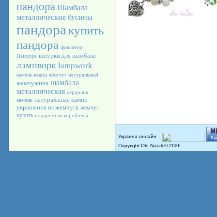
пандора
Шамбала
металлические бусины
пандора
купить
пандора
фиксатор
шнурки для шамбала
Пандора
лэмпворк
lampwork
камень кварц
жемчуг натуральный
шамбала
жемчужина
металлическая
сердолик
натуральные камни
камень
украшения из жемчуга
жемчуг
купить
подарочная коробочка
Copyright Ole-Natali © 2026