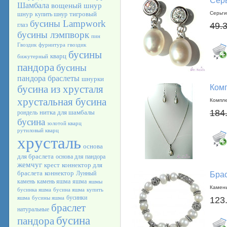
Серь
Шамбала
вощеный шнур
шнур
тигровый
Серьги
купить шнур
бусины Lampwork
глаз
49.
бусины лэмпворк
пин
Гвоздик
фурнитура
гвоздик
бусины
кварц
бижутерный
пандора
бусины
пандора браслеты
шнурки
бусина из хрусталя
Комп
хрустальная бусина
Компле
184
нитка для шамбалы
рондель
бусина
золотой кварц
рутиловый кварц
хрусталь
основа
для браслета
основа для пандора
жемчуг
крест
коннектор для
браслета
коннектор
Лунный
Брас
камень
камень яшма
яшма
яшмы
Камень
бусинка яшма
бусина яшма
купить
бусинки
яшма
бусины яшма
123
браслет
натуральные
бусина
пандора