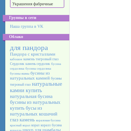
Украшения фабричные
Группы в сети
Наша группа в VK
Облако
для пандора
Пандора с кристаллами
камень тигровый глаз
кабошон
Сердолик
камень сердолик
бусина
сердолика
бусины сердолика
бусины из
бусины яшмы
натуральных камней
бусины
натуральные
тигровый глаз
камни купить
натуральная бусина
бусины из натуральных
купить бусы из
натуральных
кошачий
глаз камень
кораловая бусина
корал
коралл
бусина
красный корал
шнур для шамбалы
коралла