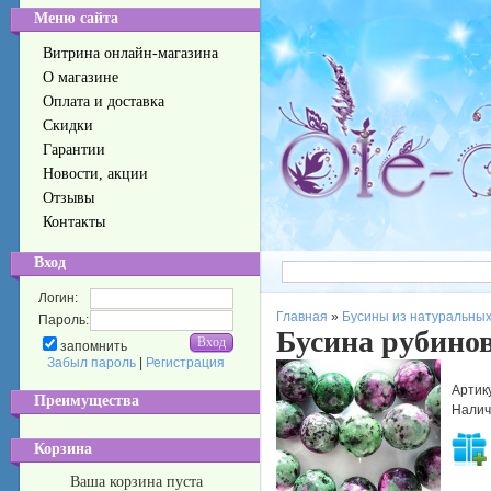
Меню сайта
Витрина онлайн-магазина
О магазине
Оплата и доставка
Скидки
Гарантии
Новости, акции
Отзывы
Контакты
Вход
Логин:
Главная
»
Бусины из натуральных
Пароль:
Бусина рубино
запомнить
Забыл пароль
|
Регистрация
Артик
Преимущества
Налич
Корзина
Ваша корзина пуста