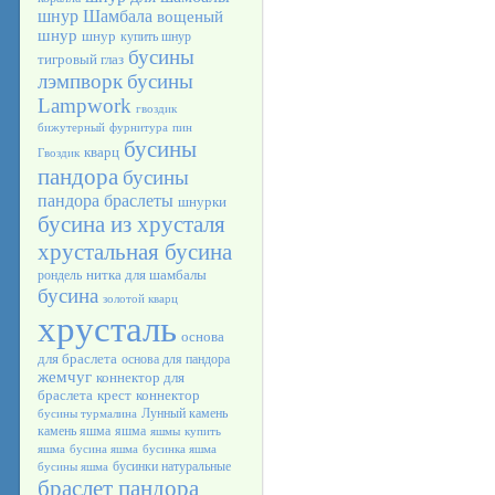
шнур Шамбала
вощеный
шнур
шнур
купить шнур
бусины
тигровый глаз
лэмпворк
бусины
Lampwork
гвоздик
бижутерный
фурнитура
пин
бусины
кварц
Гвоздик
пандора
бусины
пандора браслеты
шнурки
бусина из хрусталя
хрустальная бусина
нитка для шамбалы
рондель
бусина
золотой кварц
хрусталь
основа
для браслета
основа для пандора
жемчуг
коннектор для
браслета
крест
коннектор
Лунный камень
бусины турмалина
камень яшма
яшма
яшмы
купить
яшма
бусина яшма
бусинка яшма
бусинки натуральные
бусины яшма
браслет пандора