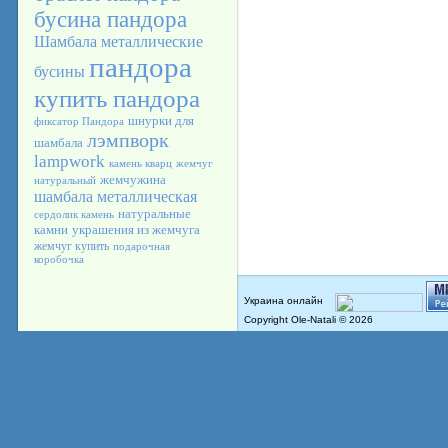
бусина пандора
Шамбала
металлические
пандора
бусины
купить пандора
шнурки для
фиксатор Пандора
лэмпворк
шамбала
lampwork
камень кварц
жемчуг
жемчужина
натуральный
шамбала металлическая
натуральные
сердолик камень
камни
украшения из жемчуга
жемчуг купить
подарочная
коробочка
Copyright Ole-Natali © 2026