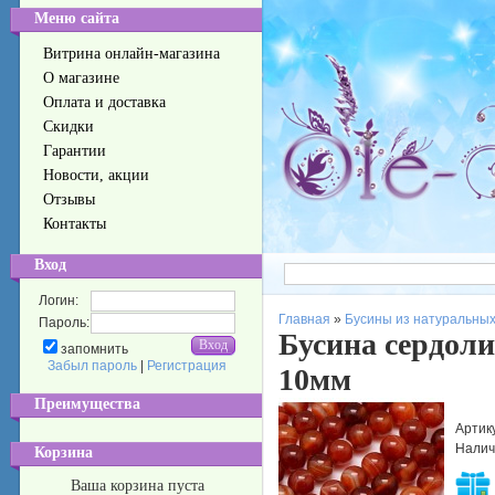
Меню сайта
Витрина онлайн-магазина
О магазине
Оплата и доставка
Скидки
Гарантии
Новости, акции
Отзывы
Контакты
Вход
Логин:
Главная
»
Бусины из натуральных
Пароль:
Бусина сердоли
запомнить
Забыл пароль
|
Регистрация
10мм
Преимущества
Артик
Налич
Корзина
Ваша корзина пуста