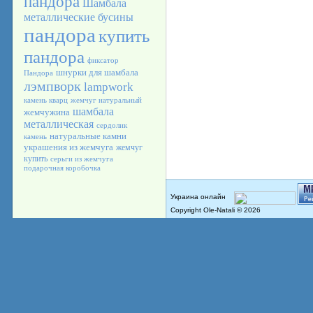
пандора
Шамбала
металлические бусины
пандора
купить
пандора
фиксатор
шнурки для шамбала
Пандора
лэмпворк
lampwork
камень кварц
жемчуг натуральный
шамбала
жемчужина
металлическая
сердолик
натуральные камни
камень
украшения из жемчуга
жемчуг
купить
серьги из жемчуга
подарочная коробочка
Copyright Ole-Natali © 2026