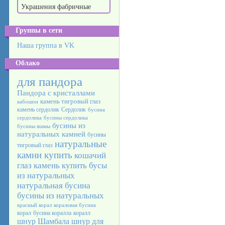
Украшения фабричные
Группы в сети
Наша группа в VK
Облако
для пандора
Пандора с кристаллами
камень тигровый глаз
кабошон
камень сердолик
Сердолик
бусина
сердолика
бусины сердолика
бусины из
бусины яшмы
натуральных камней
бусины
натуральные
тигровый глаз
камни купить
кошачий
глаз камень
купить бусы
из натуральных
натуральная бусина
бусины из натуральных
красный корал
кораловая бусина
корал
бусина коралла
коралл
шнур Шамбала
шнур для