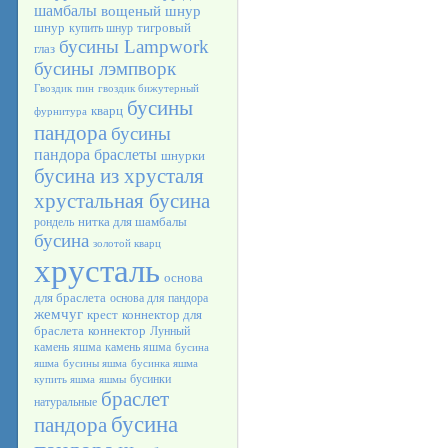
шамбалы
вощеный шнур
шнур
тигровый
купить шнур
бусины Lampwork
глаз
бусины лэмпворк
Гвоздик
пин
гвоздик бижутерный
бусины
кварц
фурнитура
пандора
бусины
пандора браслеты
шнурки
бусина из хрусталя
хрустальная бусина
нитка для шамбалы
рондель
бусина
золотой кварц
хрусталь
основа
для браслета
основа для пандора
жемчуг
крест
коннектор для
браслета
коннектор
Лунный
камень
яшма
камень яшма
бусина
яшма
бусины яшма
бусинка яшма
бусинки
купить яшма
яшмы
браслет
натуральные
бусина
пандора