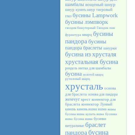
шамбалы
вощеный шнур
шнур
тигровый
купить шнур
бусины Lampwork
глаз
бусины лэмпворк
гвоздик бижутерный
Гвоздик
пин
бусины
кварц
фурнитура
пандора
бусины
пандора браслеты
шнурки
бусина из хрусталя
хрустальная бусина
нитка для шамбалы
рондель
бусина
золотой кварц
рутиловый кварц
хрусталь
основа
для браслета
основа для пандора
жемчуг
крест
коннектор для
браслета
коннектор
Лунный
камень
камень яшма
яшма
яшмы
бусины яшма
купить яшма
бусинка
бусинки
яшма
бусина яшма
браслет
натуральные
бусина
пандора