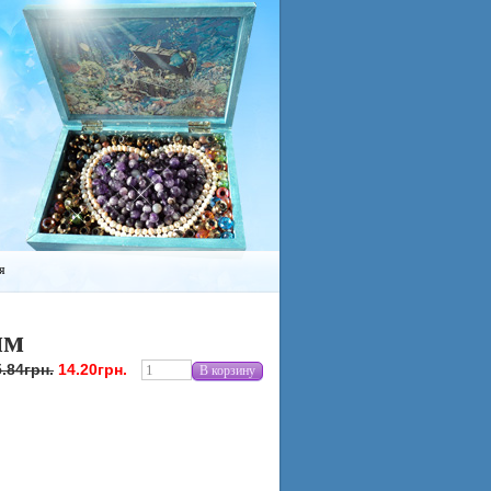
я
мм
.84грн.
14.20грн.