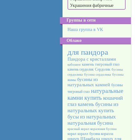
Украшения фабричные
Группы в сети
Наша группа в VK
Облако
для пандора
Пандора с кристаллами
камень тигровый глаз
кабошон
камень сердолик
Сердолик
бусины
сердолика
бусина сердолика
бусины
бусины из
яшмы
натуральных камней
бусины
натуральные
тигровый глаз
камни купить
кошачий
глаз камень
бусины из
натуральных
купить
бусы из натуральных
натуральная бусина
красный корал
кораловая бусина
корал
коралл
бусина коралла
шнур Шамбала
шнур для