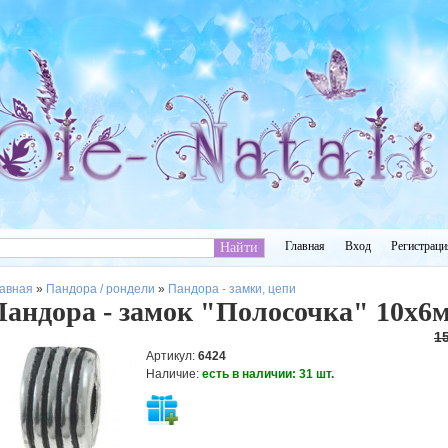
Главная
Вход
Регистраци
авная
»
Пандора / рондели
»
Пандора - замки, цепи
Пандора - замок "Полосочка" 10х6
15
Артикул
:
6424
Наличие
:
есть в наличии:
31
шт.