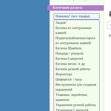
Категории раздела
Новинки! (все товары)
Акция!
Бусины из натуральных
камней
В
Подвесы/кабошоны/серьги
из натуральных камней
Бусины Шамбала
Пандора / рондели
Бусины Lampwork
Бусины метал. и др.
Бусины ручной работы
Фурнитура
Циферблат / часы
Инструменты для создания
украшений
Упаковка, коробочки,
хранение
Украшения ручной работы
Украшения Lampwork