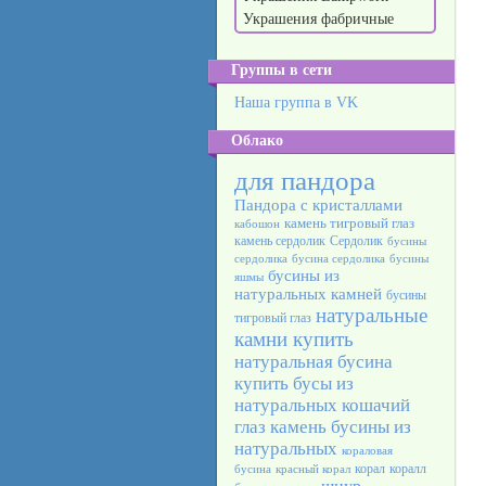
Украшения фабричные
Группы в сети
Наша группа в VK
Облако
для пандора
Пандора с кристаллами
камень тигровый глаз
кабошон
камень сердолик
Сердолик
бусины
сердолика
бусина сердолика
бусины
бусины из
яшмы
натуральных камней
бусины
натуральные
тигровый глаз
камни купить
натуральная бусина
купить бусы из
натуральных
кошачий
глаз камень
бусины из
натуральных
кораловая
корал
коралл
бусина
красный корал