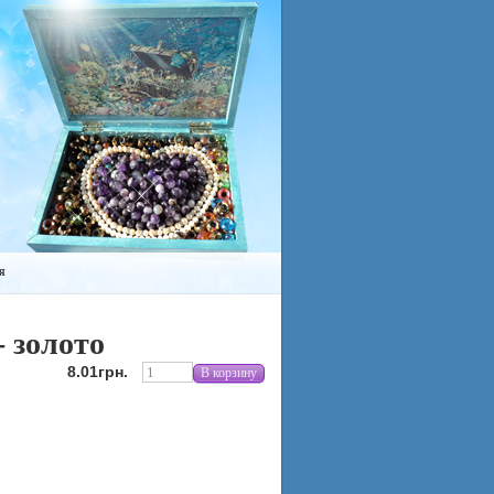
я
 золото
8.01грн.