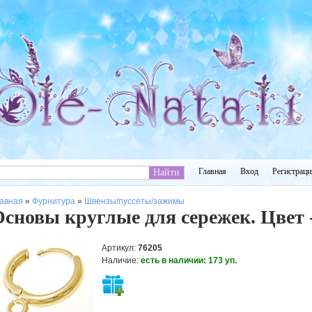
Главная
Вход
Регистраци
авная
»
Фурнитура
»
Швензы/пуссеты/зажимы
сновы круглые для сережек. Цвет -
Артикул
:
76205
Наличие
:
есть в наличии:
173
уп.