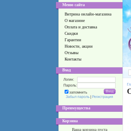
Меню сайта
Витрина онлайн-магазина
О магазине
Оплата и доставка
Скидки
Гарантии
Новости, акции
Отзывы
Контакты
Вход
Логин:
Гл
Пароль:
О
запомнить
Забыл пароль
|
Регистрация
Преимущества
Корзина
Ваша корзина пуста