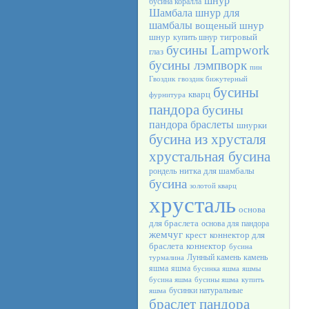
шнур
бусина коралла
Шамбала
шнур для
шамбалы
вощеный шнур
шнур
тигровый
купить шнур
бусины Lampwork
глаз
бусины лэмпворк
пин
Гвоздик
гвоздик бижутерный
бусины
кварц
фурнитура
пандора
бусины
пандора браслеты
шнурки
бусина из хрусталя
хрустальная бусина
нитка для шамбалы
рондель
бусина
золотой кварц
хрусталь
основа
для браслета
основа для пандора
жемчуг
крест
коннектор для
браслета
коннектор
бусина
Лунный камень
камень
турмалина
яшма
яшма
бусинка яшма
яшмы
бусина яшма
бусины яшма
купить
бусинки натуральные
яшма
браслет пандора