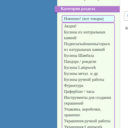
Категории раздела
Новинки! (все товары)
Акция!
В
Бусины из натуральных
камней
Подвесы/кабошоны/серьги
из натуральных камней
Бусины Шамбала
Пандора / рондели
Бусины Lampwork
Бусины метал. и др.
Бусины ручной работы
Фурнитура
Циферблат / часы
Инструменты для создания
украшений
Упаковка, коробочки,
хранение
Украшения ручной работы
Украшения Lampwork