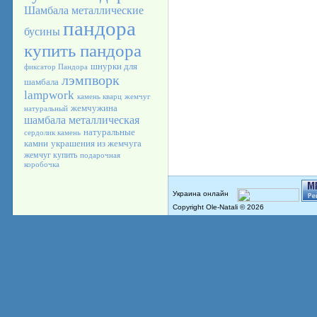
Шамбала
металлические
пандора
бусины
купить пандора
шнурки для
фиксатор Пандора
лэмпворк
шамбала
lampwork
камень кварц
жемчуг
жемчужина
натуральный
шамбала металлическая
натуральные
сердолик камень
камни
украшения из жемчуга
жемчуг купить
подарочная
коробочка
Copyright Ole-Natali © 2026