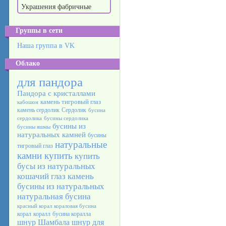
Украшения фабричные
Группы в сети
Наша группа в VK
Облако
для пандора
Пандора с кристаллами
камень тигровый глаз
кабошон
камень сердолик
Сердолик
бусина
сердолика
бусины сердолика
бусины из
бусины яшмы
натуральных камней
бусины
натуральные
тигровый глаз
камни купить
купить
бусы из натуральных
кошачий глаз камень
бусины из натуральных
натуральная бусина
красный корал
кораловая бусина
корал
коралл
бусина коралла
шнур Шамбала
шнур для