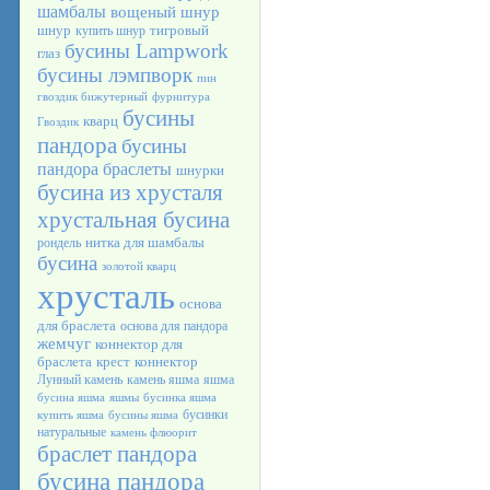
шамбалы
вощеный шнур
шнур
тигровый
купить шнур
бусины Lampwork
глаз
бусины лэмпворк
пин
гвоздик бижутерный
фурнитура
бусины
кварц
Гвоздик
пандора
бусины
пандора браслеты
шнурки
бусина из хрусталя
хрустальная бусина
нитка для шамбалы
рондель
бусина
золотой кварц
хрусталь
основа
для браслета
основа для пандора
жемчуг
коннектор для
браслета
крест
коннектор
Лунный камень
камень яшма
яшма
бусина яшма
яшмы
бусинка яшма
бусинки
купить яшма
бусины яшма
натуральные
камень флюорит
браслет пандора
бусина пандора