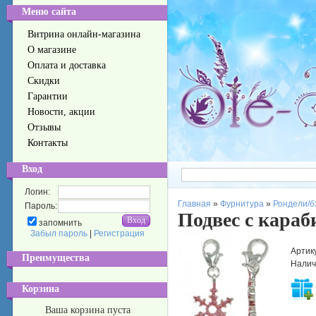
Меню сайта
Витрина онлайн-магазина
О магазине
Оплата и доставка
Скидки
Гарантии
Новости, акции
Отзывы
Контакты
Вход
Логин:
Главная
»
Фурнитура
»
Рондели/б
Пароль:
Подвес c кара
запомнить
Забыл пароль
|
Регистрация
Артик
Преимущества
Налич
Корзина
Ваша корзина пуста