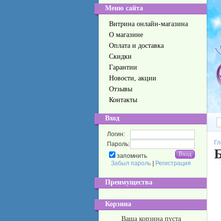
Меню сайта
Витрина онлайн-магазина
О магазине
Оплата и доставка
Скидки
Гарантии
Новости, акции
Отзывы
Контакты
Вход
Логин:
Гл
Пароль:
Б
запомнить
Забыл пароль
|
Регистрация
Преимущества
Корзина
Ваша корзина пуста