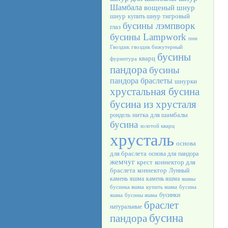
Шамбала
вощеный шнур
шнур
тигровый
купить шнур
бусины лэмпворк
глаз
бусины Lampwork
пин
Гвоздик
гвоздик бижутерный
бусины
кварц
фурнитура
пандора
бусины
пандора браслеты
шнурки
хрустальная бусина
бусина из хрусталя
нитка для шамбалы
рондель
бусина
золотой кварц
хрусталь
основа
для браслета
основа для пандора
жемчуг
крест
коннектор для
браслета
коннектор
Лунный
камень
яшма
камень яшма
яшмы
бусинка яшма
купить яшма
бусина
бусинки
яшма
бусины яшма
браслет
натуральные
бусина
пандора