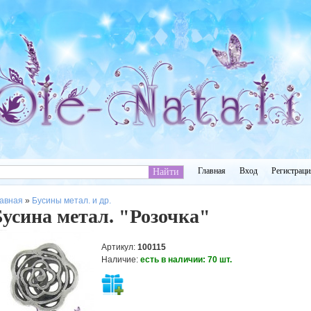
Главная
Вход
Регистраци
авная
»
Бусины метал. и др.
усина метал. "Розочка"
Артикул
:
100115
Наличие
:
есть в наличии:
70
шт.