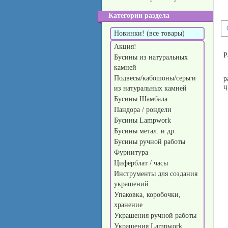
Категории раздела
Новинки! (все товары)
Акция!
Р
Бусины из натуральных
камней
Подвесы/кабошоны/серьги
р
ц
из натуральных камней
Бусины Шамбала
Пандора / рондели
Бусины Lampwork
Бусины метал. и др.
Бусины ручной работы
Фурнитура
Циферблат / часы
Инструменты для создания
украшений
Упаковка, коробочки,
хранение
Украшения ручной работы
Украшения Lampwork