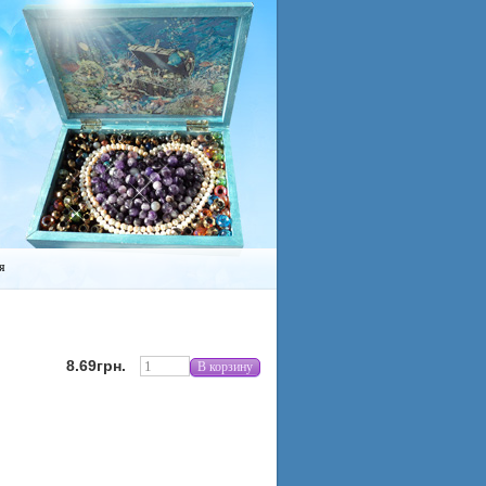
я
8.69грн.