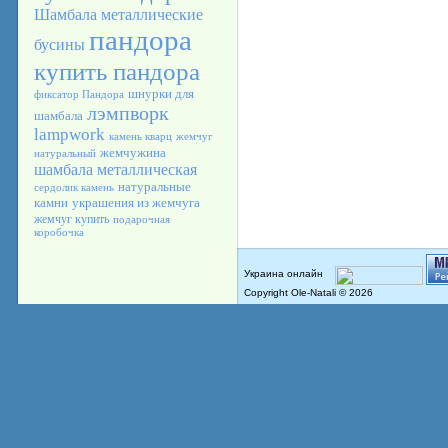
Шамбала
металлические
пандора
бусины
купить пандора
шнурки для
фиксатор Пандора
лэмпворк
шамбала
lampwork
камень кварц
жемчуг
жемчужина
натуральный
шамбала металлическая
натуральные
сердолик камень
камни
украшения из жемчуга
жемчуг купить
подарочная
коробочка
Copyright Ole-Natali © 2026