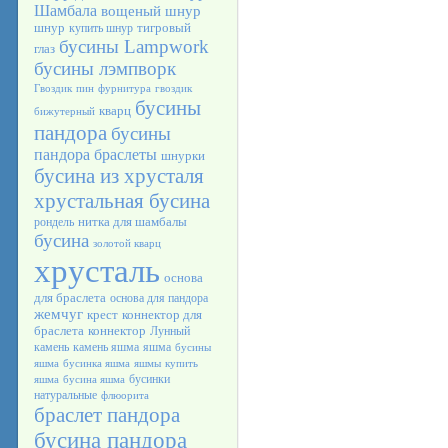
Шамбала
вощеный шнур
шнур
тигровый
купить шнур
бусины Lampwork
глаз
бусины лэмпворк
Гвоздик
пин
фурнитура
гвоздик
бусины
кварц
бижутерный
пандора
бусины
пандора браслеты
шнурки
бусина из хрусталя
хрустальная бусина
нитка для шамбалы
рондель
бусина
золотой кварц
хрусталь
основа
для браслета
основа для пандора
жемчуг
крест
коннектор для
браслета
коннектор
Лунный
камень
камень яшма
яшма
бусины
яшма
бусинка яшма
яшмы
купить
бусинки
яшма
бусина яшма
натуральные
флюорита
браслет пандора
бусина пандора