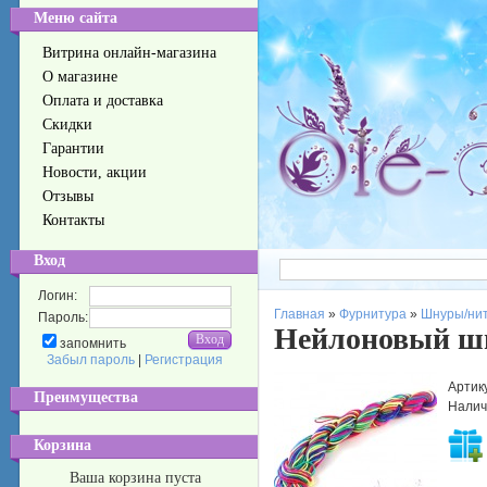
Меню сайта
Витрина онлайн-магазина
О магазине
Оплата и доставка
Скидки
Гарантии
Новости, акции
Отзывы
Контакты
Вход
Логин:
Главная
»
Фурнитура
»
Шнуры/нит
Пароль:
Нейлоновый шн
запомнить
Забыл пароль
|
Регистрация
Артик
Преимущества
Налич
Корзина
Ваша корзина пуста