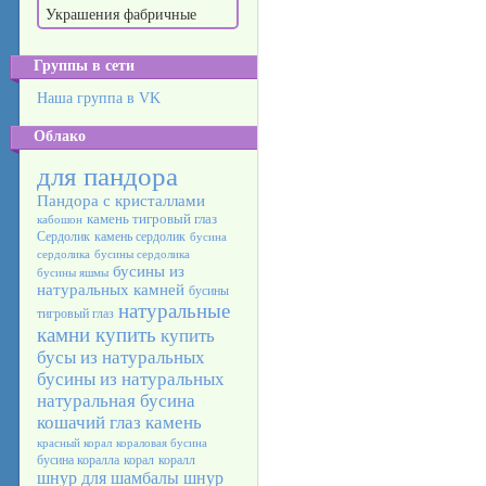
Украшения фабричные
Группы в сети
Наша группа в VK
Облако
для пандора
Пандора с кристаллами
камень тигровый глаз
кабошон
Сердолик
камень сердолик
бусина
сердолика
бусины сердолика
бусины из
бусины яшмы
натуральных камней
бусины
натуральные
тигровый глаз
камни купить
купить
бусы из натуральных
бусины из натуральных
натуральная бусина
кошачий глаз камень
красный корал
кораловая бусина
бусина коралла
корал
коралл
шнур для шамбалы
шнур