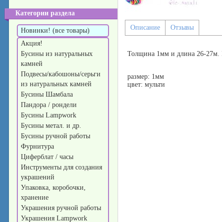
Категории раздела
Описание
Отзывы
Новинки! (все товары)
Акция!
Бусины из натуральных
Толщина 1мм и длина 26-27м. 
камней
Подвесы/кабошоны/серьги
размер: 1мм
из натуральных камней
цвет: мульти
Бусины Шамбала
Пандора / рондели
Бусины Lampwork
Бусины метал. и др.
Бусины ручной работы
Фурнитура
Циферблат / часы
Инструменты для создания
украшений
Упаковка, коробочки,
хранение
Украшения ручной работы
Украшения Lampwork