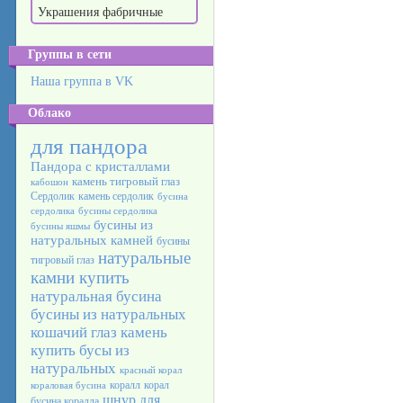
Украшения фабричные
Группы в сети
Наша группа в VK
Облако
для пандора
Пандора с кристаллами
камень тигровый глаз
кабошон
Сердолик
камень сердолик
бусина
сердолика
бусины сердолика
бусины из
бусины яшмы
натуральных камней
бусины
натуральные
тигровый глаз
камни купить
натуральная бусина
бусины из натуральных
кошачий глаз камень
купить бусы из
натуральных
красный корал
коралл
корал
кораловая бусина
шнур для
бусина коралла