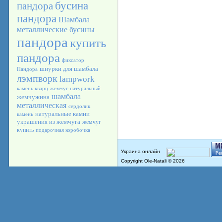
бусина
пандора
пандора
Шамбала
металлические бусины
пандора
купить
пандора
фиксатор
шнурки для шамбала
Пандора
лэмпворк
lampwork
камень кварц
жемчуг натуральный
шамбала
жемчужина
металлическая
сердолик
натуральные камни
камень
украшения из жемчуга
жемчуг
купить
подарочная коробочка
Copyright Ole-Natali © 2026