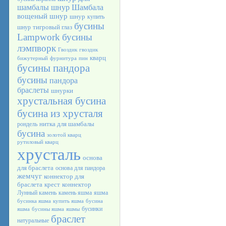
шамбалы
шнур Шамбала
вощеный шнур
шнур
купить
бусины
тигровый глаз
шнур
Lampwork
бусины
лэмпворк
Гвоздик
гвоздик
кварц
бижутерный
фурнитура
пин
бусины пандора
бусины
пандора
браслеты
шнурки
хрустальная бусина
бусина из хрусталя
нитка для шамбалы
рондель
бусина
золотой кварц
рутиловый кварц
хрусталь
основа
для браслета
основа для пандора
жемчуг
коннектор для
браслета
крест
коннектор
Лунный камень
камень яшма
яшма
бусинка яшма
купить яшма
бусина
бусинки
яшма
бусины яшма
яшмы
браслет
натуральные