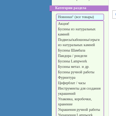
Категории раздела
Новинки! (все товары)
Акция!
Бусины из натуральных
камней
Подвесы/кабошоны/серьги
из натуральных камней
Бусины Шамбала
Пандора / рондели
Бусины Lampwork
Бусины метал. и др.
Бусины ручной работы
Фурнитура
Циферблат / часы
Инструменты для создания
украшений
Упаковка, коробочки,
хранение
Украшения ручной работы
Украшения Lampwork