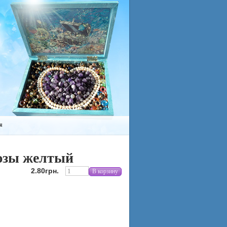
я
рюзы желтый
2.80грн.