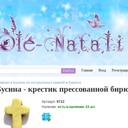
Главная
Вход
Регистраци
авная
»
Бусины из натуральных камней
»
Бирюза
Бусина - крестик прессованной би
Артикул
:
9722
Наличие
:
есть в наличии:
43
шт.