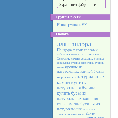
Украшения фабричные
Группы в сети
Наша группа в VK
Облако
для пандора
Пандора с кристаллами
камень тигровый глаз
кабошон
Сердолик
камень сердолик
бусины
сердолика
бусина сердолика
бусины
бусины из
яшмы
натуральных камней
бусины
натуральные
тигровый глаз
камни купить
натуральная бусина
купить бусы из
натуральных
кошачий
глаз камень
бусины из
натуральных
кораловая
бусина
бусина
красный корал