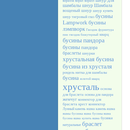
шнур для
коралла
корал
коралл
шамбалы
шнур Шамбала
вощеный шнур
шнур
купить
бусины
тигровый глаз
шнур
Lampwork
бусины
лэмпворк
Гвоздик
фурнитура
кварц
пин
гвоздик бижутерный
бусины пандора
бусины
пандора
браслеты
шнурки
хрустальная бусина
бусина из хрусталя
нитка для шамбалы
рондель
бусина
золотой кварц
хрусталь
основа
для браслета
основа для пандора
жемчуг
коннектор для
браслета
крест
коннектор
Лунный камень
яшма
камень яшма
яшмы
бусинка яшма
бусины яшма
бусинки
бусина яшма
купить яшма
браслет
натуральные