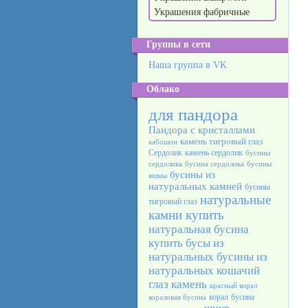
Украшения фабричные
Группы в сети
Наша группа в VK
Облако
для пандора
Пандора с кристаллами
камень тигровый глаз
кабошон
Сердолик
камень сердолик
бусины
сердолика
бусина сердолика
бусины
бусины из
яшмы
натуральных камней
бусины
натуральные
тигровый глаз
камни купить
натуральная бусина
купить бусы из
натуральных
бусины из
натуральных
кошачий
глаз камень
красный корал
корал
бусина
кораловая бусина