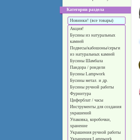
Категории раздела
Новинки! (все товары)
Акция!
Бусины из натуральных
камней
Подвесы/кабошоны/серьги
из натуральных камней
Бусины Шамбала
Пандора / рондели
Бусины Lampwork
Бусины метал. и др.
Бусины ручной работы
Фурнитура
Циферблат / часы
Инструменты для создания
украшений
Упаковка, коробочки,
хранение
Украшения ручной работы
Украшения Lampwork