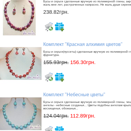
Бусы и серьги сделанные вручную из полимерной глины, акр
жаль мне лет, растраченных напрасно, Не жаль души сиренев
238.82грн.
Комплект "Красная алхимия цветов"
Бусы и серьги(пуссеты) сделанные вручную из полимерной г
фурнитура.
155.93грн.
156.30грн.
Комплект "Небесные цветы"
Бусы и серьги сделанные вручную из полимерной глины, чеш
ангелы - небесные созданья… Цветы подобны ангелам крыла
восхищенья, обожанья...
124.04грн.
112.89грн.