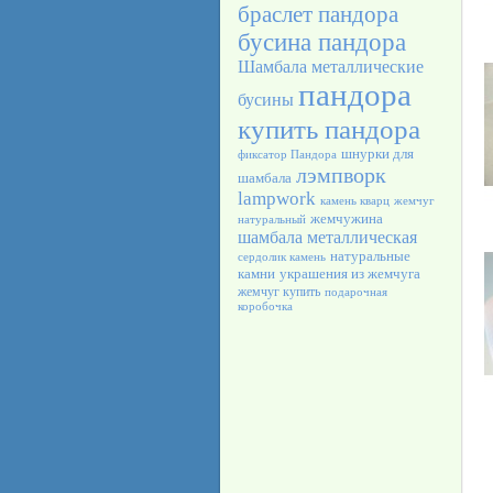
браслет пандора
бусина пандора
Шамбала
металлические
пандора
бусины
купить пандора
шнурки для
фиксатор Пандора
лэмпворк
шамбала
lampwork
камень кварц
жемчуг
жемчужина
натуральный
шамбала металлическая
натуральные
сердолик камень
камни
украшения из жемчуга
жемчуг купить
подарочная
коробочка