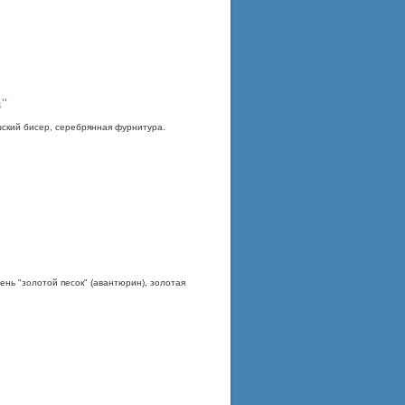
"
шский бисер, серебрянная фурнитура.
нь "золотой песок" (авантюрин), золотая