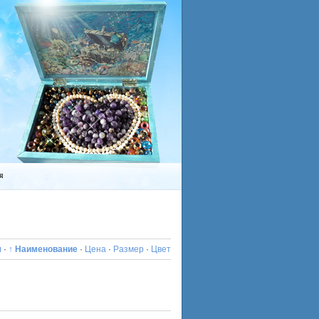
я
л
·
↑ Наименование
·
Цена
·
Размер
·
Цвет