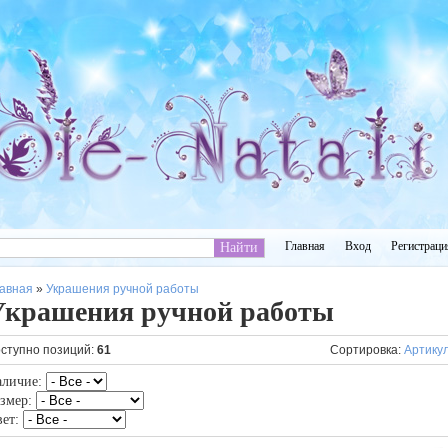
Главная
Вход
Регистраци
авная
»
Украшения ручной работы
Украшения ручной работы
ступно позиций
:
61
Сортировка:
Артику
аличие:
азмер:
вет: