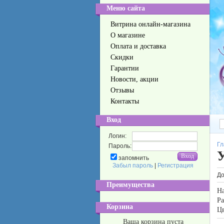
Меню сайта
Витрина онлайн-магазина
О магазине
Оплата и доставка
Скидки
Гарантии
Новости, акции
Отзывы
Контакты
Вход
Логин:
Гл
Пароль:
запомнить
Забыл пароль
|
Регистрация
До
Преимущества
Н
Р
Корзина
Ц
Ваша корзина пуста