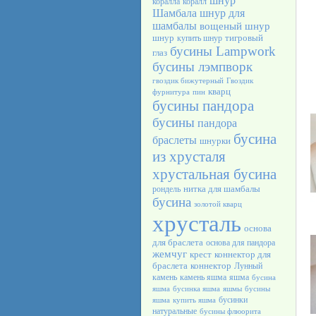
шнур
коралла
коралл
Шамбала
шнур для
шамбалы
вощеный шнур
шнур
тигровый
купить шнур
бусины Lampwork
глаз
бусины лэмпворк
гвоздик бижутерный
Гвоздик
кварц
фурнитура
пин
бусины пандора
бусины
пандора
бусина
браслеты
шнурки
из хрусталя
хрустальная бусина
нитка для шамбалы
рондель
бусина
золотой кварц
хрусталь
основа
для браслета
основа для пандора
жемчуг
крест
коннектор для
браслета
коннектор
Лунный
камень
камень яшма
яшма
бусина
яшма
бусинка яшма
яшмы
бусины
бусинки
яшма
купить яшма
натуральные
бусины флюорита