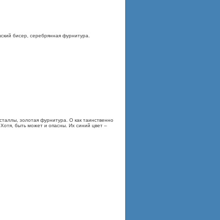
шский бисер, серебрянная фурнитура.
сталлы, золотая фурнитура. О как таинственно
Хотя, быть может и опасны. Их синий цвет –