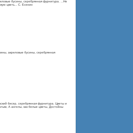
иловые бусины, серебрянная фурнитура. ...Не
ую цветь... С. Есенин
лины, акриловые бусины, серебрянная
ский бисер, серебрянная фурнитура. Цветы и
тым, А ангелы, как белые цветы, Достойны